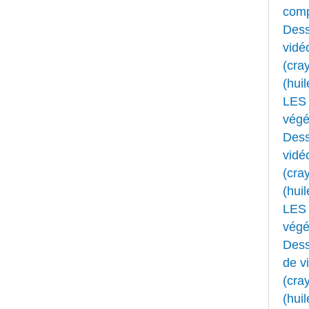
comp
Dess
vidé
(cray
(huil
LES 
végét
Dess
vidé
(cray
(huil
LES 
végét
Dess
de v
(cray
(huil