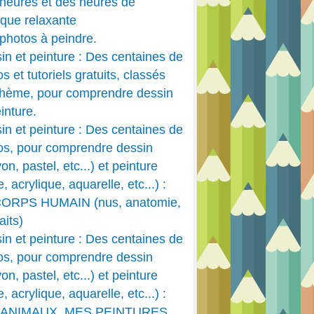
heures et des heures de
que relaxante
photos à peindre.
in et peinture : Des centaines de
s et tutoriels gratuits, classés
thème, pour comprendre dessin
inture.
in et peinture : Des centaines de
os, pour comprendre dessin
on, pastel, etc...) et peinture
e, acrylique, aquarelle, etc...) :
CORPS HUMAIN (nus, anatomie,
aits)
in et peinture : Des centaines de
os, pour comprendre dessin
on, pastel, etc...) et peinture
e, acrylique, aquarelle, etc...) :
 ANIMAUX, MES PEINTURES