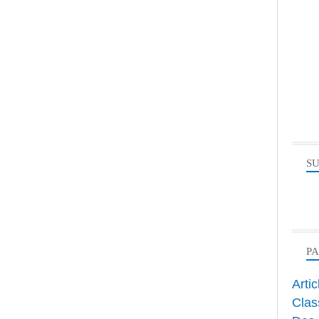
SU
P
Arti
Clas