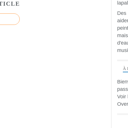
TICLE
Des 
aide
peint
mais
d'ea
musi
À 
Bien
pass
Voir 
Over