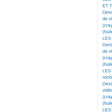
ET 
Dess
de v
(cray
(huil
LES
Dess
de v
(cray
(huil
LES 
roche
Dess
vidé
(cray
(huil
LES