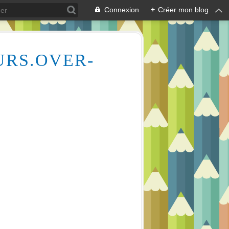
Connexion
+
Créer mon blog
URS.OVER-
Des milliers de vidéos pour vous aider à comprendre le dessin et la peinture (aquarelle, huile, acrylique), mais aussi l'écologie des cours d'eau, la lecture en écoutant de la musique relaxante