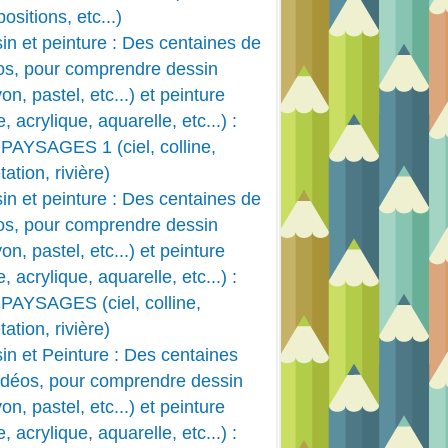
ositions, etc...)
in et peinture : Des centaines de
os, pour comprendre dessin
on, pastel, etc...) et peinture
e, acrylique, aquarelle, etc...) :
PAYSAGES 1 (ciel, colline,
ation, rivière)
in et peinture : Des centaines de
os, pour comprendre dessin
on, pastel, etc...) et peinture
e, acrylique, aquarelle, etc...) :
PAYSAGES (ciel, colline,
ation, rivière)
in et Peinture : Des centaines
idéos, pour comprendre dessin
on, pastel, etc...) et peinture
e, acrylique, aquarelle, etc...) :