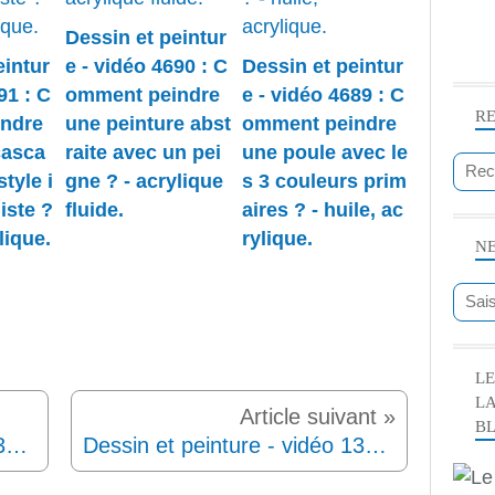
Dessin et peintur
eintur
e - vidéo 4690 : C
Dessin et peintur
91 : C
omment peindre
e - vidéo 4689 : C
R
ndre
une peinture abst
omment peindre
casca
raite avec un pei
une poule avec le
style i
gne ? - acrylique
s 3 couleurs prim
iste ?
fluide.
aires ? - huile, ac
lique.
rylique.
N
LE
L
B
Dessin et peinture - vidéo 1367 : Comment s'y retrouver dans le format des toiles ?
Dessin et peinture - vidéo 1368 : Un portrait féminin dessiné de profil.