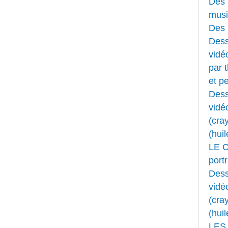
Des 
musi
Des 
Dess
vidéo
par 
et pe
Dess
vidé
(cray
(huil
LE 
portr
Dess
vidé
(cray
(huil
LES