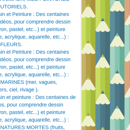
TUTORIELS.
in et Peinture : Des centaines
idéos, pour comprendre dessin
on, pastel, etc...) et peinture
e, acrylique, aquarelle, etc...) :
 FLEURS.
in et Peinture : Des centaines
idéos, pour comprendre dessin
on, pastel, etc...) et peinture
e, acrylique, aquarelle, etc...) :
MARINES (mer, vagues,
rs, ciel, rivage ).
in et peinture : Des centaines de
os, pour comprendre dessin
on, pastel, etc...) et peinture
e, acrylique, aquarelle, etc...) :
 NATURES MORTES (fruits,