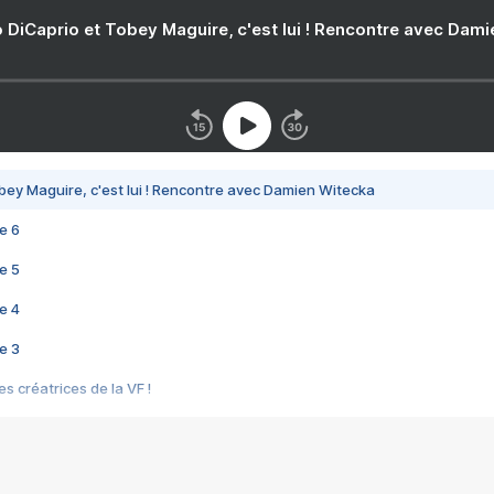
 DiCaprio et Tobey Maguire, c'est lui ! Rencontre avec Dam
bey Maguire, c'est lui ! Rencontre avec Damien Witecka
e 6
e 5
e 4
e 3
s créatrices de la VF !
e 2
e 1