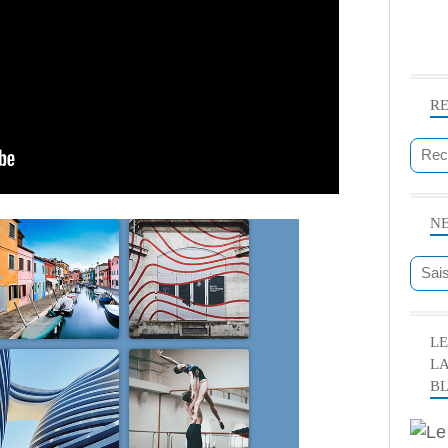
R
N
LE
L
B