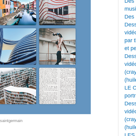
Des 
musi
Des 
Dess
vidéo
par 
et pe
Dess
vidé
(cray
(huil
LE 
portr
Dess
vidé
(cray
tsaintgermain
(huil
LES