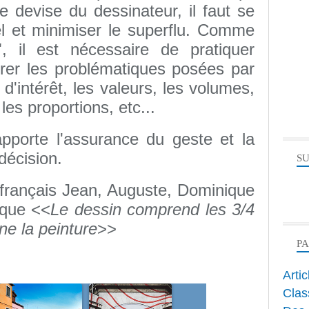
le devise du dessinateur, il faut se
el et minimiser le superflu. Comme
", il est nécessaire de pratiquer
grer les problématiques posées par
 d'intérêt, les valeurs, les volumes,
es proportions, etc...
pporte l'assurance du geste et la
décision.
SU
 français Jean, Auguste, Dominique
 que <<
Le dessin comprend les 3/4
ne la peinture
>>
P
Arti
Clas