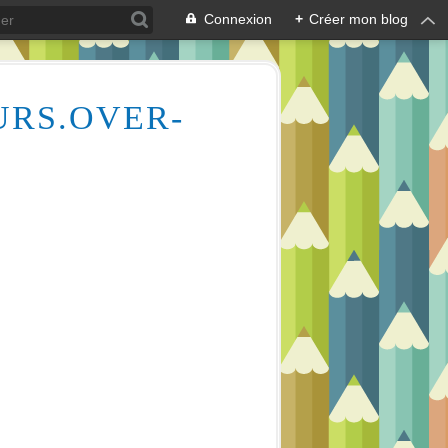
Connexion
+
Créer mon blog
URS.OVER-
Des milliers de vidéos pour vous aider à comprendre le dessin et la peinture (aquarelle, huile, acrylique), mais aussi l'écologie des cours d'eau, la lecture en écoutant de la musique relaxante