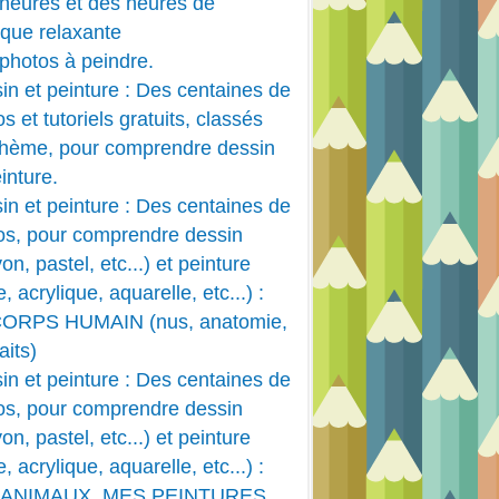
heures et des heures de
que relaxante
photos à peindre.
in et peinture : Des centaines de
s et tutoriels gratuits, classés
thème, pour comprendre dessin
inture.
in et peinture : Des centaines de
os, pour comprendre dessin
on, pastel, etc...) et peinture
e, acrylique, aquarelle, etc...) :
CORPS HUMAIN (nus, anatomie,
aits)
in et peinture : Des centaines de
os, pour comprendre dessin
on, pastel, etc...) et peinture
e, acrylique, aquarelle, etc...) :
 ANIMAUX, MES PEINTURES