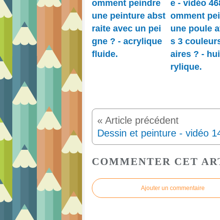
omment peindre
e - vidéo 46
une peinture abst
omment pei
raite avec un pei
une poule a
gne ? - acrylique
s 3 couleur
fluide.
aires ? - hui
rylique.
COMMENTER CET AR
Ajouter un commentaire