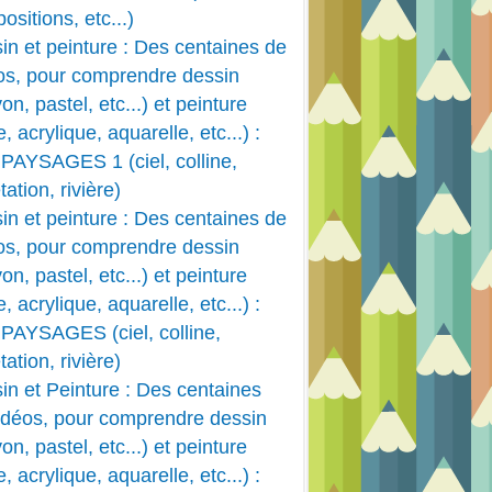
ositions, etc...)
in et peinture : Des centaines de
os, pour comprendre dessin
on, pastel, etc...) et peinture
e, acrylique, aquarelle, etc...) :
PAYSAGES 1 (ciel, colline,
ation, rivière)
in et peinture : Des centaines de
os, pour comprendre dessin
on, pastel, etc...) et peinture
e, acrylique, aquarelle, etc...) :
PAYSAGES (ciel, colline,
ation, rivière)
in et Peinture : Des centaines
idéos, pour comprendre dessin
on, pastel, etc...) et peinture
e, acrylique, aquarelle, etc...) :