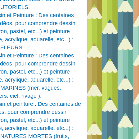
TUTORIELS.
in et Peinture : Des centaines
idéos, pour comprendre dessin
on, pastel, etc...) et peinture
e, acrylique, aquarelle, etc...) :
 FLEURS.
in et Peinture : Des centaines
idéos, pour comprendre dessin
on, pastel, etc...) et peinture
e, acrylique, aquarelle, etc...) :
MARINES (mer, vagues,
rs, ciel, rivage ).
in et peinture : Des centaines de
os, pour comprendre dessin
on, pastel, etc...) et peinture
e, acrylique, aquarelle, etc...) :
 NATURES MORTES (fruits,