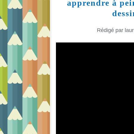
apprendre à pei
dessi
Rédigé par laur