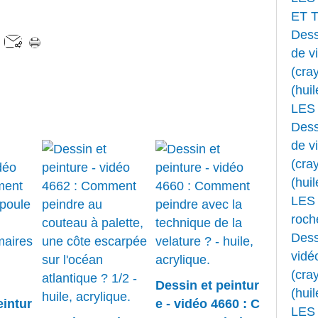
ET 
Dess
de v
(cray
(huil
LES
Dess
de v
(cray
(huil
LES 
roche
Dess
vidé
(cray
Dessin et peintur
(huil
eintur
e - vidéo 4660 : C
LES