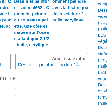
89 : C
Dessin et peintur
omment peindre
comp
ndre
e - vidéo 4662 : C
avec la technique
Dess
vec le
omment peindre
de la velature ? -
vidé
s prim
au couteau à pal
huile, acrylique.
(cray
le, ac
ette, une côte es
(huil
carpée sur l'océa
LES 
n atlantique ? 1/2
végét
- huile, acrylique.
Dess
vidé
(cray
Dessin et peinture - vidéo 1460: Peindre à l'huile sur toile, un bouquet de fleurs sauvages ( paquerettes, soucis et fleurs des champs).
Dessin et peinture - vidéo 1462: Je veux apprendre à peindre (Il faut s'intéresser à l'art et à la peinture en particulier)- conseil 5.
(huil
LES 
TICLE
végét
Dess
de v
(cray
(huil