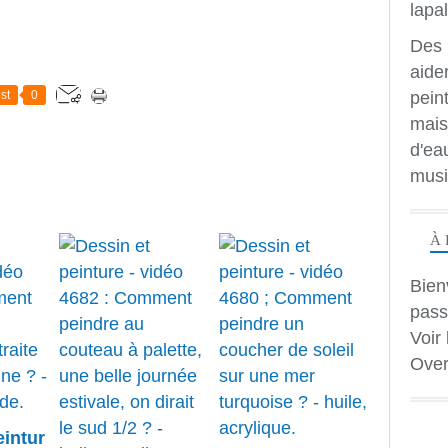
Des 
aide
peint
st
0
mais
d'ea
musi
À 
Bien
pass
Voir 
Over
eintur