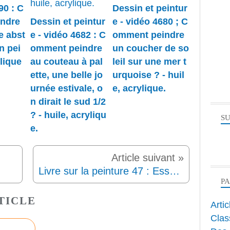
90 : C
Dessin et peintur
ndre
Dessin et peintur
e - vidéo 4680 ; C
e abst
e - vidéo 4682 : C
omment peindre
n pei
omment peindre
un coucher de so
lique
au couteau à pal
leil sur une mer t
ette, une belle jo
urquoise ? - huil
urnée estivale, o
e, acrylique.
n dirait le sud 1/2
? - huile, acryliqu
SU
e.
Livre sur la peinture 47 : Essai des principes fondamentaux de la peinture
P
TICLE
Arti
Clas