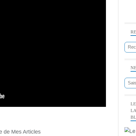
R
N
LE
L
B