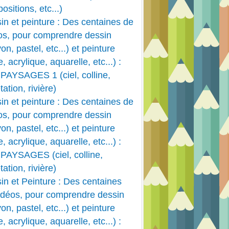
ositions, etc...)
in et peinture : Des centaines de
os, pour comprendre dessin
on, pastel, etc...) et peinture
e, acrylique, aquarelle, etc...) :
PAYSAGES 1 (ciel, colline,
ation, rivière)
in et peinture : Des centaines de
os, pour comprendre dessin
on, pastel, etc...) et peinture
e, acrylique, aquarelle, etc...) :
PAYSAGES (ciel, colline,
ation, rivière)
in et Peinture : Des centaines
idéos, pour comprendre dessin
on, pastel, etc...) et peinture
e, acrylique, aquarelle, etc...) :