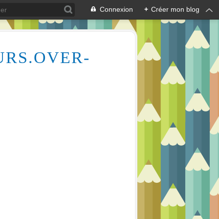
Connexion
+
Créer mon blog
URS.OVER-
Des milliers de vidéos pour vous aider à comprendre le dessin et la peinture (aquarelle, huile, acrylique), mais aussi l'écologie des cours d'eau, la lecture en écoutant de la musique relaxante