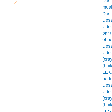
Des 
musi
Des 
Dess
vidéo
par 
et pe
Dess
vidé
(cray
(huil
LE 
portr
Dess
vidé
(cray
(huil
LES