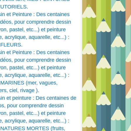
TUTORIELS.
in et Peinture : Des centaines
idéos, pour comprendre dessin
on, pastel, etc...) et peinture
e, acrylique, aquarelle, etc...) :
 FLEURS.
in et Peinture : Des centaines
idéos, pour comprendre dessin
on, pastel, etc...) et peinture
e, acrylique, aquarelle, etc...) :
MARINES (mer, vagues,
rs, ciel, rivage ).
in et peinture : Des centaines de
os, pour comprendre dessin
on, pastel, etc...) et peinture
e, acrylique, aquarelle, etc...) :
 NATURES MORTES (fruits,