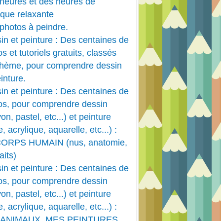
heures et des heures de
que relaxante
photos à peindre.
in et peinture : Des centaines de
s et tutoriels gratuits, classés
thème, pour comprendre dessin
inture.
in et peinture : Des centaines de
os, pour comprendre dessin
on, pastel, etc...) et peinture
e, acrylique, aquarelle, etc...) :
CORPS HUMAIN (nus, anatomie,
aits)
in et peinture : Des centaines de
os, pour comprendre dessin
on, pastel, etc...) et peinture
e, acrylique, aquarelle, etc...) :
 ANIMAUX, MES PEINTURES