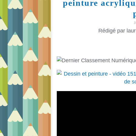
peinture acryliqu
Rédigé par laur