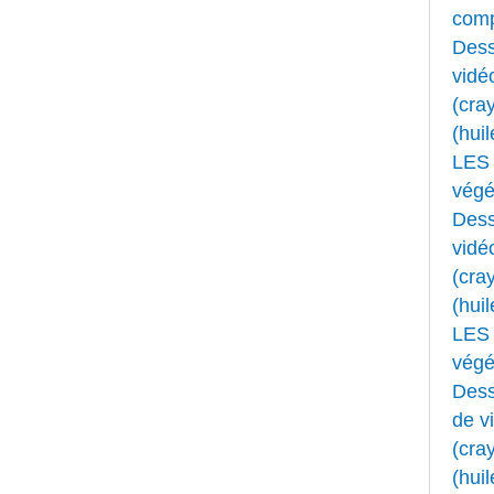
comp
Dess
vidé
(cray
(huil
LES 
végét
Dess
vidé
(cray
(huil
LES 
végét
Dess
de v
(cray
(huil