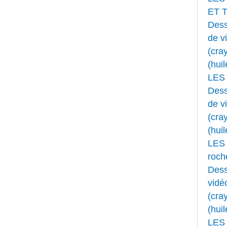
ET 
Dess
de v
(cray
(huil
LES
Dess
de v
(cray
(huil
LES 
roche
Dess
vidé
(cray
(huil
LES