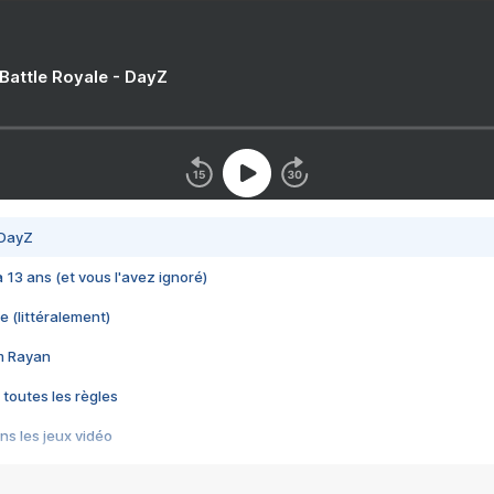
 Battle Royale - DayZ
 DayZ
 a 13 ans (et vous l'avez ignoré)
e (littéralement)
im Rayan
 toutes les règles
s les jeux vidéo
us choquant de Rockstar ? - Le scandale BULLY