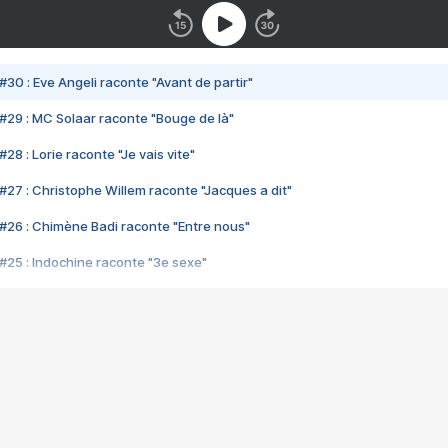
#30 : Eve Angeli raconte "Avant de partir"
#29 : MC Solaar raconte "Bouge de là"
28 : Lorie raconte "Je vais vite"
#27 : Christophe Willem raconte "Jacques a dit"
#26 : Chimène Badi raconte "Entre nous"
#25 : Indochine raconte "3e sexe"
#24 : Zaho raconte "C'est chelou"
#23 : Patrick Bruel raconte "Au café des délices"
#22 : Kyo raconte "Le chemin"
#21 : Nolwenn Leroy raconte "Cassé"
#20 : Patrick Hernandez raconte "Born to be alive"