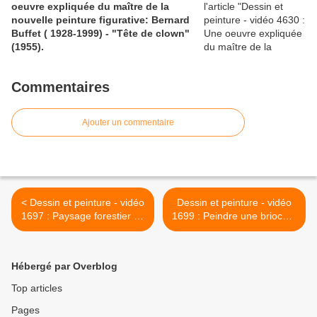
oeuvre expliquée du maître de la
nouvelle peinture figurative: Bernard
Buffet ( 1928-1999) - "Tête de clown"
(1955).
Commentaires
Ajouter un commentaire
< Dessin et peinture - vidéo
Dessin et peinture - vidéo
1697 : Paysage forestier en
1699 : Peindre une brioche,
lumière diffuse - huile sur
à l'aquarelle,en trompe-
toile et couteau.
l'oeil et quelques astuces. >
Hébergé par Overblog
Top articles
Pages