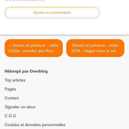
Ajouter un commentaire
< Dessin et peinture - vidéo
Dessin et peinture - vidéo
1632a : peindre des fleurs à
1634 : Vague sous le soleil
la peinture à l'huile.
exactement !!! - Huile sur
toile. >
Hébergé par Overblog
Top articles
Pages
Contact
Signaler un abus
C.G.U.
Cookies et données personnelles