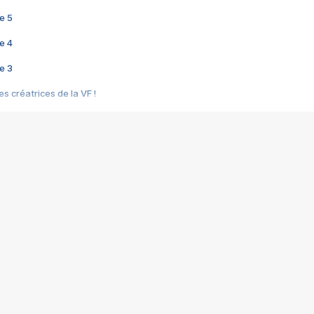
e 5
e 4
e 3
s créatrices de la VF !
e 2
e 1
e Mektoub My Love arrive enfin ! Rencontre avec Shaïn Boumedine et Sal
i : après Toni en famille
elle réalise le bouleversant Dites lui que je l'aime
ais ! Rencontre autour de Vie privée de Rebecca Zlotowski
 de Marguerite, Grave... Rencontre avec Ella Rumpf
 Les Rêveurs, un film intime sur la santé mentale