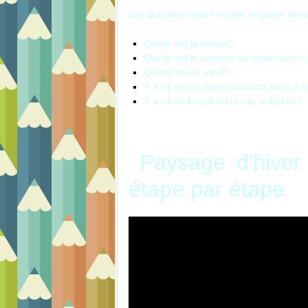
Les questions que l'on doit se poser dan
Quelle est la saison?
Quelle est le position du soleil dans le
Quelle heure est-il?
Y a t-il des nuages ​​ou avons nous à fa
Y a t-il du brouillard ou de la brume?
Paysage d'hiver 
étape par étape