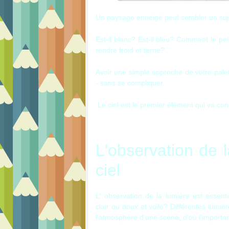
Un paysage enneigé peut sembler un sujet d
Est-il blanc?
Est-il bleu?
Comment le pein
rendre froid et terne?
Avoir une simple approche de votre palett
- sans se compliquer.
Le ciel est le premier élément qui va con
L'observation de l
ciel
L' observation de la lumière est essent
clair ou doux et voilé? Différentes lumiè
l'atmosphère d'une scène, d'où l'importan