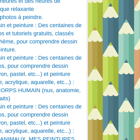
heures et des heures de
que relaxante
photos à peindre.
in et peinture : Des centaines de
s et tutoriels gratuits, classés
thème, pour comprendre dessin
inture.
in et peinture : Des centaines de
os, pour comprendre dessin
on, pastel, etc...) et peinture
e, acrylique, aquarelle, etc...) :
CORPS HUMAIN (nus, anatomie,
aits)
in et peinture : Des centaines de
os, pour comprendre dessin
on, pastel, etc...) et peinture
e, acrylique, aquarelle, etc...) :
 ANIMAUX, MES PEINTURES