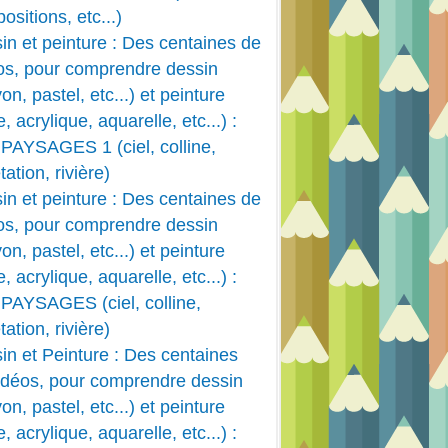
ositions, etc...)
in et peinture : Des centaines de
os, pour comprendre dessin
on, pastel, etc...) et peinture
e, acrylique, aquarelle, etc...) :
PAYSAGES 1 (ciel, colline,
ation, rivière)
in et peinture : Des centaines de
os, pour comprendre dessin
on, pastel, etc...) et peinture
e, acrylique, aquarelle, etc...) :
PAYSAGES (ciel, colline,
ation, rivière)
in et Peinture : Des centaines
idéos, pour comprendre dessin
on, pastel, etc...) et peinture
e, acrylique, aquarelle, etc...) :