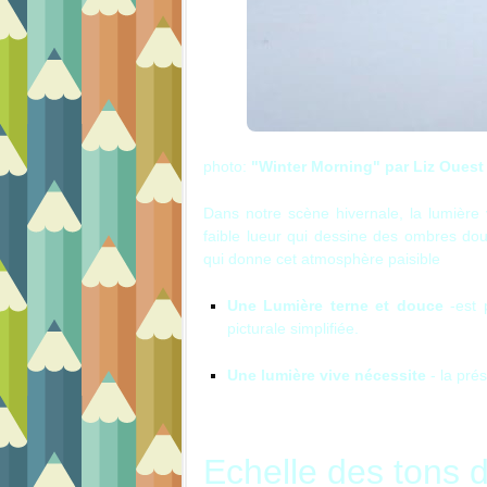
photo:
"Winter Morning" par Liz Ouest
Dans notre scène hivernale, la lumière 
faible lueur qui dessine des ombres dou
qui donne cet atmosphère paisible
Une Lumière terne et douce
-est 
picturale simplifiée.
Une lumière vive nécessite
- la pré
Echelle des tons 