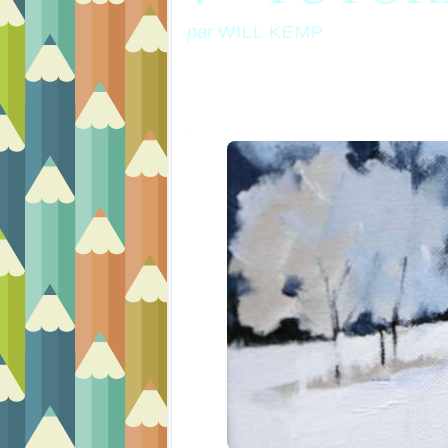
par
WILL KEMP
.