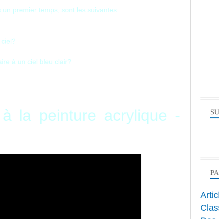
s un premier temps, sont les suivantes:
 ciel?
ire à un ciel bleu clair?
à la peinture acrylique -
SU
P
Arti
Clas