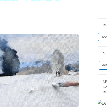
R
N
LE
L
B