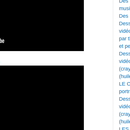
Des 
musi
Des 
Dess
vidéo
par 
et pe
Dess
1
vidé
(cray
(huil
LE 
portr
Dess
vidé
(cray
(huil
LES