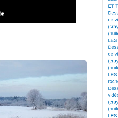
ET 
Dess
de v
(cray
2
(huil
LES
Dess
de v
(cray
(huil
LES 
roche
Dess
vidé
(cray
(huil
LES