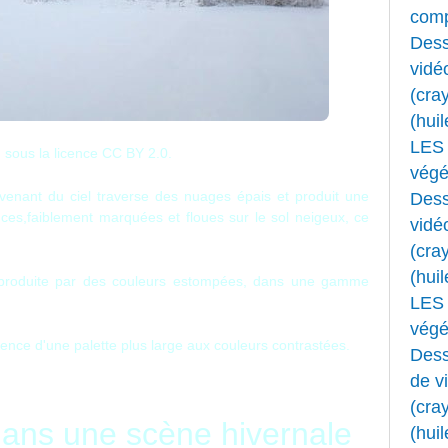
comp
Dess
vidé
(cray
(huil
LES 
sous la
licence CC BY 2.0.
végét
venant du ciel traverse des nuages ​​épais et produit une
Dess
ces,faiblement marquées et floues sur le sol neigeux, ce
vidé
(cray
(huil
produite par des couleurs estompées, dans une gamme
LES 
végét
sence d'une palette plus large aux couleurs contrastées.
Dess
de v
(cray
dans une scène hivernale
(huil