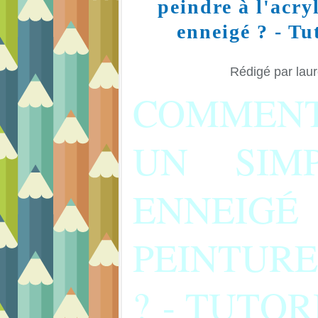
peindre à l'acry
enneigé ? - Tu
Rédigé par laur
COMMEN
UN SIMP
ENNEIGÉ
PEINTUR
? - TUTOR