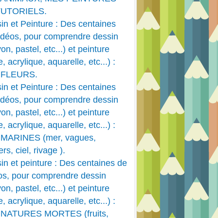
TUTORIELS.
in et Peinture : Des centaines
idéos, pour comprendre dessin
on, pastel, etc...) et peinture
e, acrylique, aquarelle, etc...) :
 FLEURS.
in et Peinture : Des centaines
idéos, pour comprendre dessin
on, pastel, etc...) et peinture
e, acrylique, aquarelle, etc...) :
MARINES (mer, vagues,
rs, ciel, rivage ).
in et peinture : Des centaines de
os, pour comprendre dessin
on, pastel, etc...) et peinture
e, acrylique, aquarelle, etc...) :
 NATURES MORTES (fruits,