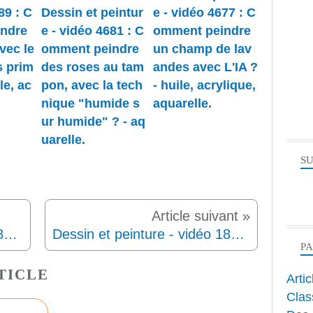
89 : C
Dessin et peintur
e - vidéo 4677 : C
ndre
e - vidéo 4681 : C
omment peindre
vec le
omment peindre
un champ de lav
s prim
des roses au tam
andes avec L'IA ?
le, ac
pon, avec la tech
- huile, acrylique,
nique "humide s
aquarelle.
ur humide" ? - aq
uarelle.
SU
Dessin et peinture - vidéo 1805 : Démonstration technique d'une nature morte à l'aquarelle. La pelote d'épingle 1.
Dessin et peinture - vidéo 1807 : Créations picturales intuitives, inspiration en live et en musique (orchestre symphonique).
P
TICLE
Arti
Clas