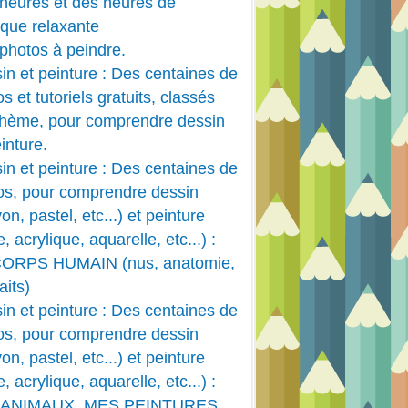
heures et des heures de
que relaxante
photos à peindre.
in et peinture : Des centaines de
s et tutoriels gratuits, classés
thème, pour comprendre dessin
inture.
in et peinture : Des centaines de
os, pour comprendre dessin
on, pastel, etc...) et peinture
e, acrylique, aquarelle, etc...) :
CORPS HUMAIN (nus, anatomie,
aits)
in et peinture : Des centaines de
os, pour comprendre dessin
on, pastel, etc...) et peinture
e, acrylique, aquarelle, etc...) :
 ANIMAUX, MES PEINTURES