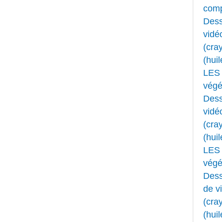
comp
Dess
vidé
(cray
(huil
LES 
végét
Dess
vidé
(cray
(huil
LES 
végét
Dess
de v
(cray
(huil