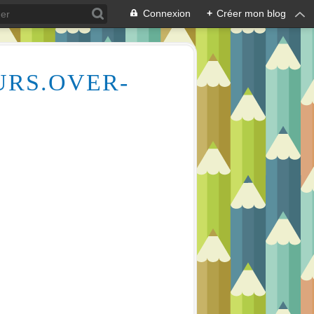
Connexion
+
Créer mon blog
URS.OVER-
Des milliers de vidéos pour vous aider à comprendre le dessin et la peinture (aquarelle, huile, acrylique), mais aussi l'écologie des cours d'eau, la lecture en écoutant de la musique relaxante