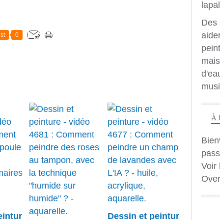
Des 
aide
st
0
peint
mais
d'ea
musi
À 
Bien
pass
Voir 
Over
eintur
Dessin et peintur