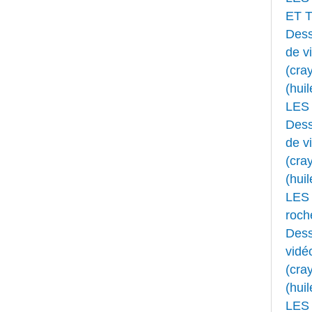
ET 
Dess
de v
(cray
(huil
LES
Dess
de v
(cray
(huil
LES 
roche
Dess
vidé
(cray
(huil
LES