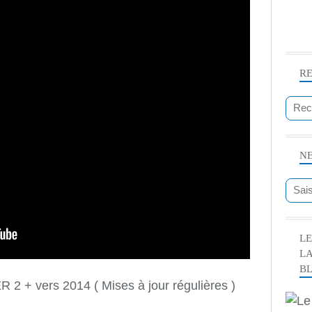
R
N
LE
L
B