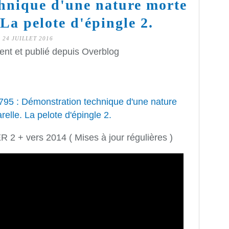
hnique d'une nature morte
 La pelote d'épingle 2.
24 JUILLET 2016
ent et publié depuis Overblog