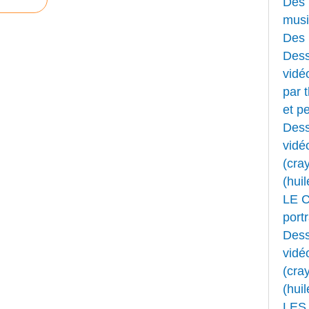
Des 
musi
Des 
Dess
vidéo
par 
et pe
Dess
vidé
(cray
(huil
LE 
portr
Dess
vidé
(cray
(huil
LES