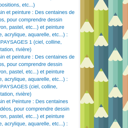
ositions, etc...)
in et peinture : Des centaines de
os, pour comprendre dessin
on, pastel, etc...) et peinture
e, acrylique, aquarelle, etc...) :
PAYSAGES 1 (ciel, colline,
ation, rivière)
in et peinture : Des centaines de
os, pour comprendre dessin
on, pastel, etc...) et peinture
e, acrylique, aquarelle, etc...) :
PAYSAGES (ciel, colline,
ation, rivière)
in et Peinture : Des centaines
idéos, pour comprendre dessin
on, pastel, etc...) et peinture
e, acrylique, aquarelle, etc...) :