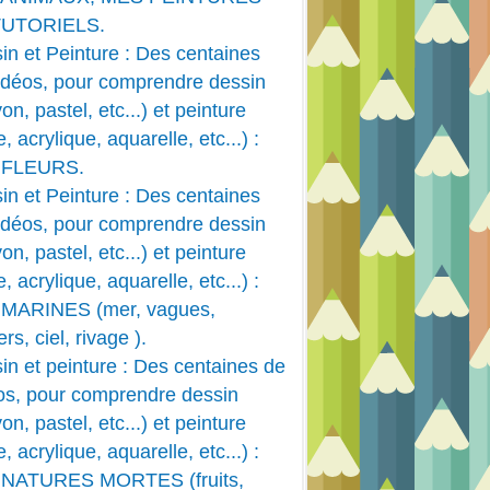
TUTORIELS.
in et Peinture : Des centaines
idéos, pour comprendre dessin
on, pastel, etc...) et peinture
e, acrylique, aquarelle, etc...) :
 FLEURS.
in et Peinture : Des centaines
idéos, pour comprendre dessin
on, pastel, etc...) et peinture
e, acrylique, aquarelle, etc...) :
MARINES (mer, vagues,
rs, ciel, rivage ).
in et peinture : Des centaines de
os, pour comprendre dessin
on, pastel, etc...) et peinture
e, acrylique, aquarelle, etc...) :
 NATURES MORTES (fruits,