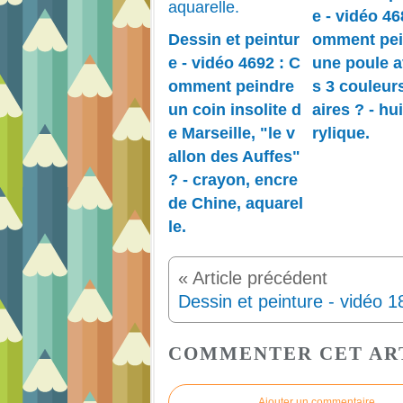
e - vidéo 46
Dessin et peintur
omment pei
e - vidéo 4692 : C
une poule a
omment peindre
s 3 couleur
un coin insolite d
aires ? - hui
e Marseille, "le v
rylique.
allon des Auffes"
? - crayon, encre
de Chine, aquarel
le.
COMMENTER CET AR
Ajouter un commentaire