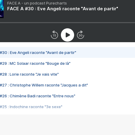
FACE A - un podcast Purecharts
FACE A #30 : Eve Angeli raconte "Avant de partir"
#30 : Eve Angeli raconte "Avant de partir"
#29 : MC Solaar raconte "Bouge de là"
28 : Lorie raconte "Je vais vite"
#27 : Christophe Willem raconte "Jacques a dit"
#26 : Chimène Badi raconte "Entre nous"
#25 : Indochine raconte "3e sexe"
#24 : Zaho raconte "C'est chelou"
#23 : Patrick Bruel raconte "Au café des délices"