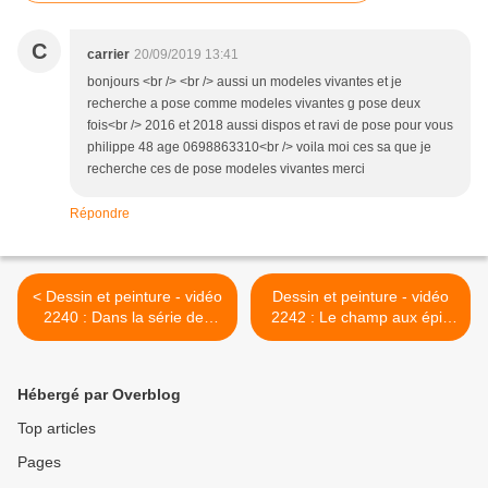
C
carrier
20/09/2019 13:41
bonjours <br /> <br /> aussi un modeles vivantes et je
recherche a pose comme modeles vivantes g pose deux
fois<br /> 2016 et 2018 aussi dispos et ravi de pose pour vous
philippe 48 age 0698863310<br /> voila moi ces sa que je
recherche ces de pose modeles vivantes merci
Répondre
< Dessin et peinture - vidéo
Dessin et peinture - vidéo
2240 : Dans la série des
2242 : Le champ aux épis
peintures colorées - le
de blé - peinture aquarelle.
portrait d'un enfant à
>
l'acrylique.
Hébergé par Overblog
Top articles
Pages