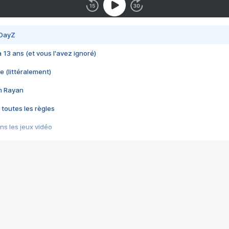
 DayZ
 a 13 ans (et vous l'avez ignoré)
e (littéralement)
im Rayan
 toutes les règles
s les jeux vidéo
us choquant de Rockstar ? - Le scandale BULLY
e plus moche de Steam
du RÊVE tourne au CAUCHEMAR
pendant 8 heures
it… à tort