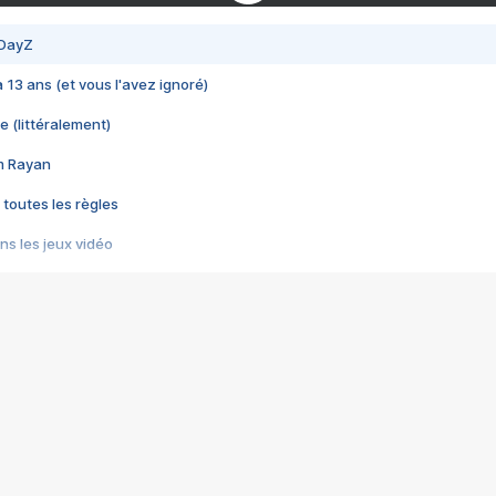
 DayZ
 a 13 ans (et vous l'avez ignoré)
e (littéralement)
im Rayan
 toutes les règles
s les jeux vidéo
us choquant de Rockstar ? - Le scandale BULLY
e plus moche de Steam
du RÊVE tourne au CAUCHEMAR
pendant 8 heures
it… à tort
umiliés par un jeu vidéo