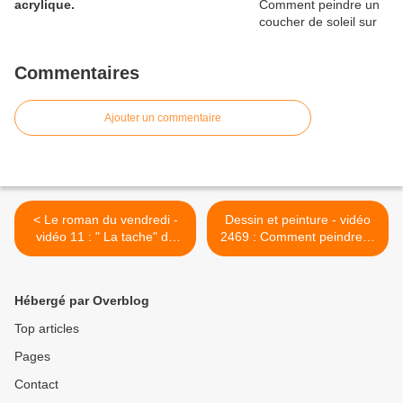
acrylique.
Commentaires
Ajouter un commentaire
< Le roman du vendredi -
Dessin et peinture - vidéo
vidéo 11 : " La tache" de
2469 : Comment peindre le
Philip Roth
ciel nuageux dans un
paysage ? - tuto aquarelle
humide sur humide, étape
Hébergé par Overblog
par étape. >
Top articles
Pages
Contact