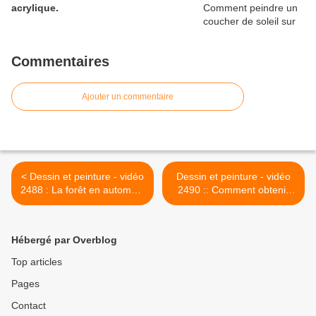
acrylique.
Commentaires
Ajouter un commentaire
< Dessin et peinture - vidéo
Dessin et peinture - vidéo
2488 : La forêt en automne,
2490 :: Comment obtenir
pour débuter - Huile ou
des effets ? - le mixed
acrylique au couteau.
media ou mélange de
plusieurs techniques. >
Hébergé par Overblog
Top articles
Pages
Contact