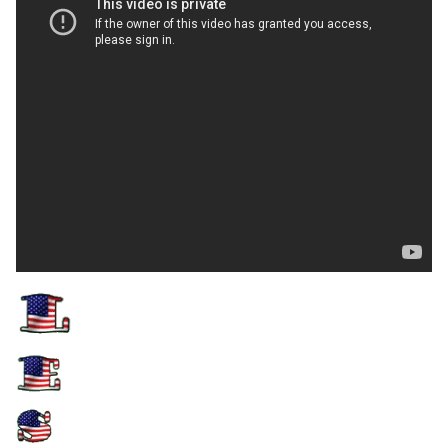
des mâles ; cette
caractéristique permet de
déterminer le sexe du poussin
dès l'âge de 6 semaines.
Les yeux du Pygargue sont
très grands par rapport à sa
tête, et offrent une surface de
captation de la lumière
comparable à l'œil humain.
Une troisième paupière