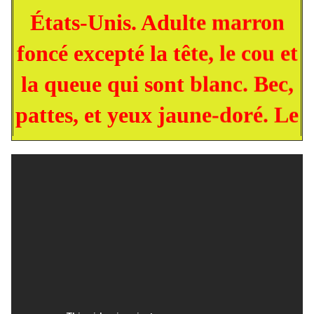
États-Unis. Adulte marron
foncé excepté la tête, le cou et
la queue qui sont blanc. Bec,
pattes, et yeux jaune-doré. Le
jeune peut être confondu avec
l'Aigle royal jusqu'à l'âge de
3 ans. Son bec tranchant peut
atteindre 61 mm de long.
Celui des femelles est
nettement plus long que celui