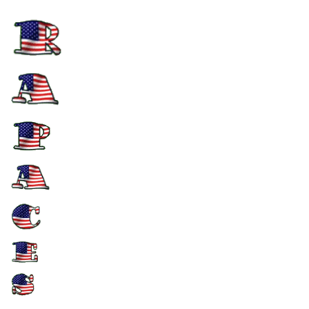
transparente, appelée
membrane nictitante, assure
l'humidification de l'œil mais
également sa protection, en
s'obturant lors des captures.
Les tarses ne sont pas
emplumés, comme chez
l'Aigle royal, mais couverts de
plaques écailleuses.