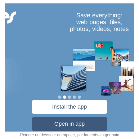
Peindre ou dessiner un rapace
, par
laurentsaintgermain