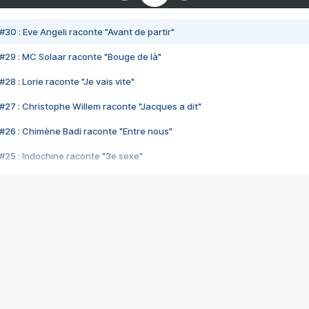
#30 : Eve Angeli raconte "Avant de partir"
#29 : MC Solaar raconte "Bouge de là"
28 : Lorie raconte "Je vais vite"
#27 : Christophe Willem raconte "Jacques a dit"
#26 : Chimène Badi raconte "Entre nous"
#25 : Indochine raconte "3e sexe"
#24 : Zaho raconte "C'est chelou"
#23 : Patrick Bruel raconte "Au café des délices"
#22 : Kyo raconte "Le chemin"
#21 : Nolwenn Leroy raconte "Cassé"
#20 : Patrick Hernandez raconte "Born to be alive"
#19 : Lorie raconte "Près de moi"