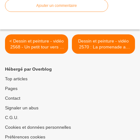
Ajouter un commentaire
< Dessin et peinture - vidéo
Dessin et peinture - vidéo
2568 - Un petit tour vers la
2570 : La promenade au
peinture fluide avec le
bord de la rivière 1/8 et 2/8
pouring méthode 1 ? -
- paysage à l'acrylique ou à
peinture acrylique.
l'huile. >
Hébergé par Overblog
Top articles
Pages
Contact
Signaler un abus
C.G.U.
Cookies et données personnelles
Préférences cookies