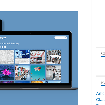
SU
P
Arti
Clas