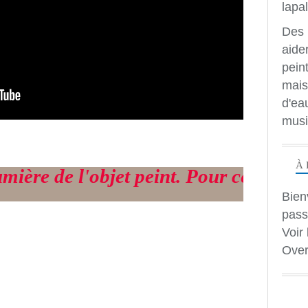
Des 
aide
peint
mais
d'ea
musi
À 
l'objet peint. Pour cette réalisation, 
Bien
pass
Voir 
Over