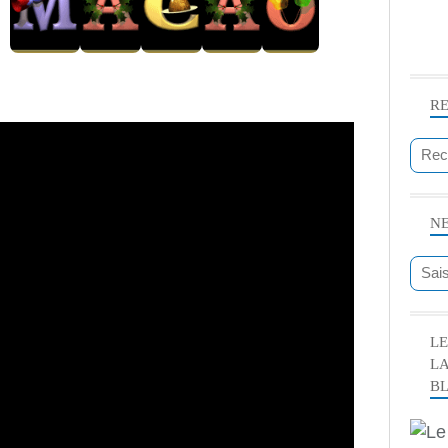
R
N
LE
L
B