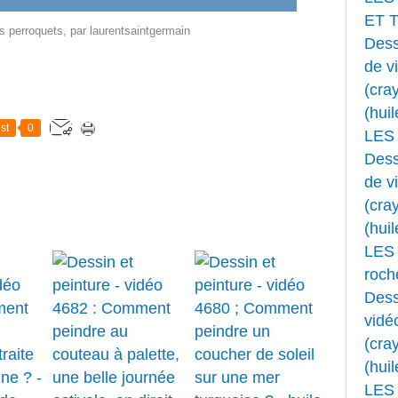
ET 
es perroquets
, par
laurentsaintgermain
Dess
de v
(cray
(huil
st
0
LES
Dess
de v
(cray
(huil
LES 
roche
Dess
vidé
(cray
(huil
LES