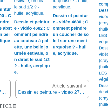
comp
eintur
Dess
90 : C
Dessin et peintur
vidé
ndre
Dessin et peintur
e - vidéo 4680 ; C
(cray
e abst
e - vidéo 4682 : C
omment peindre
(huil
n pei
omment peindre
un coucher de so
LES 
lique
au couteau à pal
leil sur une mer t
végét
ette, une belle jo
urquoise ? - huil
Dess
urnée estivale, o
e, acrylique.
vidé
n dirait le sud 1/2
(cray
? - huile, acryliqu
(huil
e.
LES 
végét
Dess
de v
Dessin et peinture - vidéo 2708 : Comment peindre un "ara Macao" avec la technique du "one stroke" 2 ? - huile ou acrylique.
Dessin et peinture - vidéo 2710 : Comment composer une nature morte et la réaliser à la gouache ?
(cray
(huil
TICLE