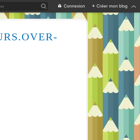
Connexion
+
Créer mon blog
URS.OVER-
Des milliers de vidéos pour vous aider à comprendre le dessin et la peinture (aquarelle, huile, acrylique), mais aussi l'écologie des cours d'eau, la lecture en écoutant de la musique relaxante