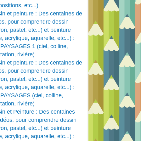
ositions, etc...)
in et peinture : Des centaines de
os, pour comprendre dessin
on, pastel, etc...) et peinture
e, acrylique, aquarelle, etc...) :
PAYSAGES 1 (ciel, colline,
ation, rivière)
in et peinture : Des centaines de
os, pour comprendre dessin
on, pastel, etc...) et peinture
e, acrylique, aquarelle, etc...) :
PAYSAGES (ciel, colline,
ation, rivière)
in et Peinture : Des centaines
idéos, pour comprendre dessin
on, pastel, etc...) et peinture
e, acrylique, aquarelle, etc...) :