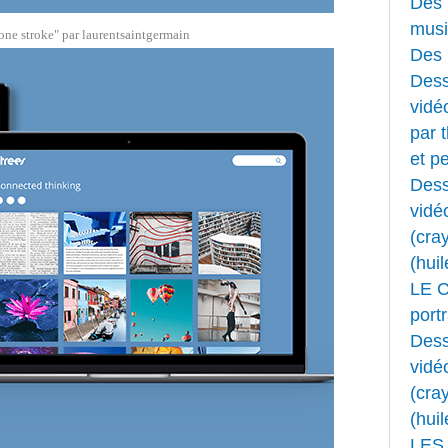
Des 
musi
one stroke"
par
laurentsaintgermain
Des 
Dess
vidéo
par 
et pe
Dess
vidé
(cray
(huil
LE 
portr
Dess
vidé
(cray
(huil
LES