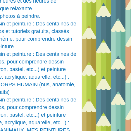
heures et des heures de
que relaxante
photos à peindre.
in et peinture : Des centaines de
s et tutoriels gratuits, classés
thème, pour comprendre dessin
inture.
in et peinture : Des centaines de
os, pour comprendre dessin
on, pastel, etc...) et peinture
e, acrylique, aquarelle, etc...) :
CORPS HUMAIN (nus, anatomie,
aits)
in et peinture : Des centaines de
os, pour comprendre dessin
on, pastel, etc...) et peinture
e, acrylique, aquarelle, etc...) :
 ANIMAUX, MES PEINTURES