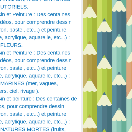
TUTORIELS.
in et Peinture : Des centaines
idéos, pour comprendre dessin
on, pastel, etc...) et peinture
e, acrylique, aquarelle, etc...) :
 FLEURS.
in et Peinture : Des centaines
idéos, pour comprendre dessin
on, pastel, etc...) et peinture
e, acrylique, aquarelle, etc...) :
MARINES (mer, vagues,
rs, ciel, rivage ).
in et peinture : Des centaines de
os, pour comprendre dessin
on, pastel, etc...) et peinture
e, acrylique, aquarelle, etc...) :
 NATURES MORTES (fruits,