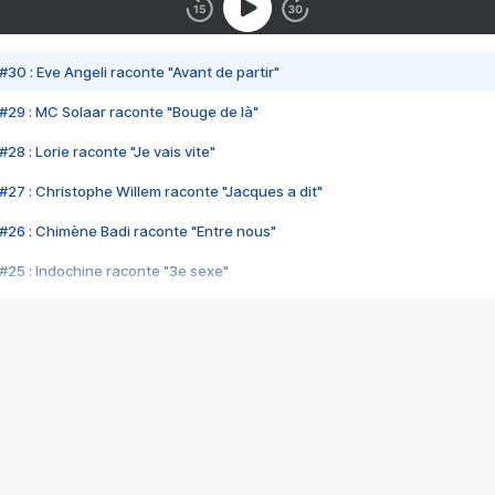
#30 : Eve Angeli raconte "Avant de partir"
#29 : MC Solaar raconte "Bouge de là"
28 : Lorie raconte "Je vais vite"
#27 : Christophe Willem raconte "Jacques a dit"
#26 : Chimène Badi raconte "Entre nous"
#25 : Indochine raconte "3e sexe"
#24 : Zaho raconte "C'est chelou"
#23 : Patrick Bruel raconte "Au café des délices"
#22 : Kyo raconte "Le chemin"
#21 : Nolwenn Leroy raconte "Cassé"
#20 : Patrick Hernandez raconte "Born to be alive"