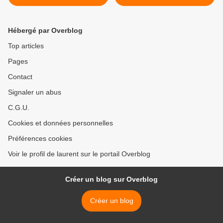
perroquet coloré 3/3
palmier ? - toutes les
(Cacatoès à tête rouge) ? -
techniques. >
aquarelle et autres
Hébergé par Overblog
techniques.
Top articles
Pages
Contact
Signaler un abus
C.G.U.
Cookies et données personnelles
Préférences cookies
Voir le profil de laurent sur le portail Overblog
Créer un blog sur Overblog
Créer un blog