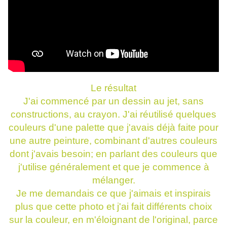
Le résultat
J'ai commencé par un dessin au jet, sans
constructions, au crayon. J'ai réutilisé quelques
couleurs d'une palette que j'avais déjà faite pour
une autre peinture, combinant d'autres couleurs
dont j'avais besoin; en parlant des couleurs que
j'utilise généralement et que je commence à
mélanger.
Je me demandais ce que j'aimais et inspirais
plus que cette photo et j'ai fait différents choix
sur la couleur, en m'éloignant de l'original, parce