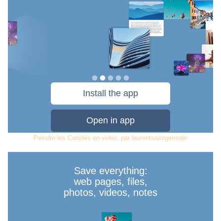
Peindre les Canidés en vidéo
, par
laurentsaintgermain