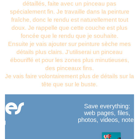
détaillés, faite avec un pinceau pas
spécialement fin. Je travaille dans la peinture
fraîche, donc le rendu est naturellement tout
doux. Je rappelle que cette couche est plus
foncée que le rendu que je souhaite.
Ensuite je vais ajouter sur peinture sèche mes
détails plus clairs. J’utiliserai un pinceau
ébouriffé et pour les zones plus minutieuses,
des pinceaux fins.
Je vais faire volontairement plus de détails sur la
tête que sur le buste.