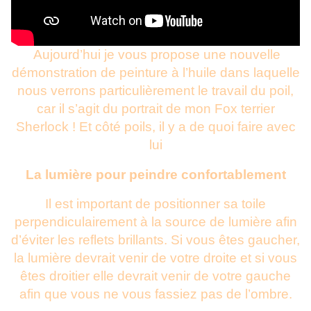
Aujourd’hui je vous propose une nouvelle
démonstration de peinture à l’huile dans laquelle
nous verrons particulièrement le travail du poil,
car il s’agit du portrait de mon Fox terrier
Sherlock ! Et côté poils, il y a de quoi faire avec
lui
La lumière pour peindre confortablement
Il est important de positionner sa toile
perpendiculairement à la source de lumière afin
d’éviter les reflets brillants. Si vous êtes gaucher,
la lumière devrait venir de votre droite et si vous
êtes droitier elle devrait venir de votre gauche
afin que vous ne vous fassiez pas de l’ombre.