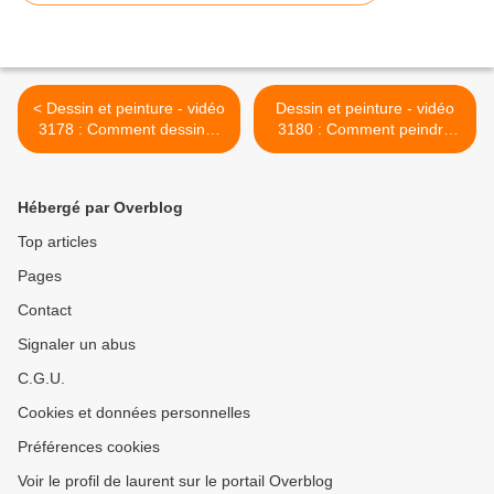
< Dessin et peinture - vidéo
Dessin et peinture - vidéo
3178 : Comment dessiner
3180 : Comment peindre
un canard ( tutos ) ? -
"l'homme bleu" ( touareg:
fusain ou peinture.
visage et chèche ) 1/2 ? -
aquarelle >
Hébergé par Overblog
Top articles
Pages
Contact
Signaler un abus
C.G.U.
Cookies et données personnelles
Préférences cookies
Voir le profil de laurent sur le portail Overblog