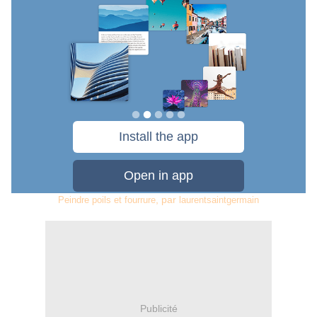
, par
Peindre poils et fourrure
laurentsaintgermain
Publicité