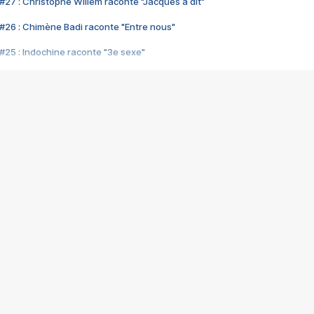
#27 : Christophe Willem raconte "Jacques a dit"
#26 : Chimène Badi raconte "Entre nous"
#25 : Indochine raconte "3e sexe"
#24 : Zaho raconte "C'est chelou"
#23 : Patrick Bruel raconte "Au café des délices"
#22 : Kyo raconte "Le chemin"
#21 : Nolwenn Leroy raconte "Cassé"
#20 : Patrick Hernandez raconte "Born to be alive"
#19 : Lorie raconte "Près de moi"
#18 : Michael Jones raconte "A nos actes manqués" (avec Jean-Jacque
#17 : Khaled raconte "Aïcha"
#16 : Corneille raconte "Parce qu'on vient de loin"
#15 : Indochine raconte "L'aventurier"