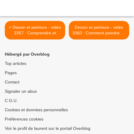
< Dessin et peinture - vidéo
Dessin et peinture - vidéo
3357 : Comprendre et
3360 : Comment peindre un
réaliser la peinture en 3D
chien à partir d'un fond bleu
ou "blob paint" - peinture
phtalo ? - huile,acrylique. >
acrylique épaisse.
Hébergé par Overblog
Top articles
Pages
Contact
Signaler un abus
C.G.U.
Cookies et données personnelles
Préférences cookies
Voir le profil de laurent sur le portail Overblog