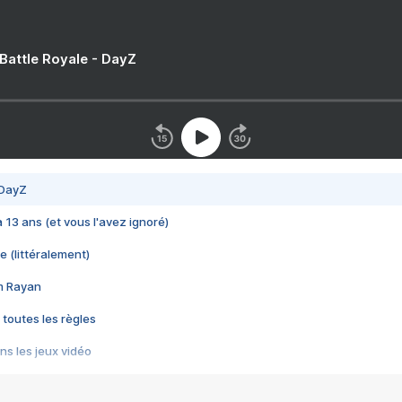
 Battle Royale - DayZ
 DayZ
 a 13 ans (et vous l'avez ignoré)
e (littéralement)
im Rayan
 toutes les règles
s les jeux vidéo
us choquant de Rockstar ? - Le scandale BULLY