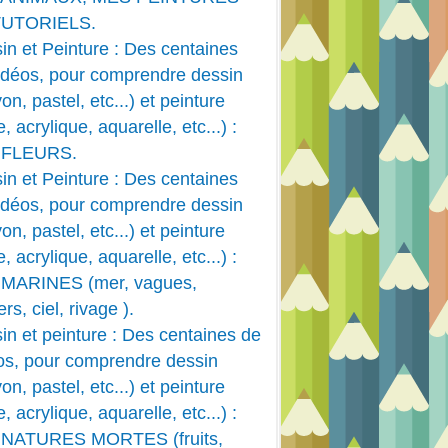
TUTORIELS.
in et Peinture : Des centaines
idéos, pour comprendre dessin
on, pastel, etc...) et peinture
e, acrylique, aquarelle, etc...) :
 FLEURS.
in et Peinture : Des centaines
idéos, pour comprendre dessin
on, pastel, etc...) et peinture
e, acrylique, aquarelle, etc...) :
MARINES (mer, vagues,
rs, ciel, rivage ).
in et peinture : Des centaines de
os, pour comprendre dessin
on, pastel, etc...) et peinture
e, acrylique, aquarelle, etc...) :
 NATURES MORTES (fruits,