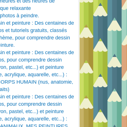
heures et des heures de
que relaxante
photos à peindre.
in et peinture : Des centaines de
s et tutoriels gratuits, classés
thème, pour comprendre dessin
inture.
in et peinture : Des centaines de
os, pour comprendre dessin
on, pastel, etc...) et peinture
e, acrylique, aquarelle, etc...) :
CORPS HUMAIN (nus, anatomie,
aits)
in et peinture : Des centaines de
os, pour comprendre dessin
on, pastel, etc...) et peinture
e, acrylique, aquarelle, etc...) :
 ANIMAUX, MES PEINTURES