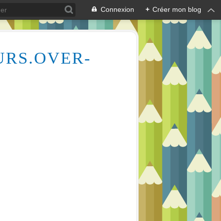
Connexion
+
Créer mon blog
URS.OVER-
Des milliers de vidéos pour vous aider à comprendre le dessin et la peinture (aquarelle, huile, acrylique), mais aussi l'écologie des cours d'eau, la lecture en écoutant de la musique relaxante