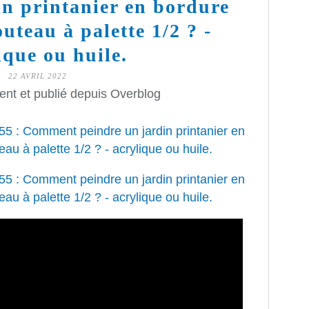
in printanier en bordure
outeau à palette 1/2 ? -
ique ou huile.
22 AVRIL 2022
ent et publié depuis Overblog