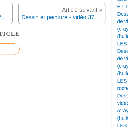
ET 
Dess
Dessin et peinture - vidéo 3750 : Comment peindre au couteau à palette des ilots rocheux dans la mer 2/2 ? - Huile ou acrylique.
Dessin et peinture - vidéo 3752 : Comment peindre un jardin printanier en bordure d'un lac, au couteau à palette 2/2 ? - acrylique ou huile.
de v
(cray
TICLE
(huil
LES
Dess
de v
(cray
(huil
LES 
roche
Dess
vidé
(cray
(huil
LES