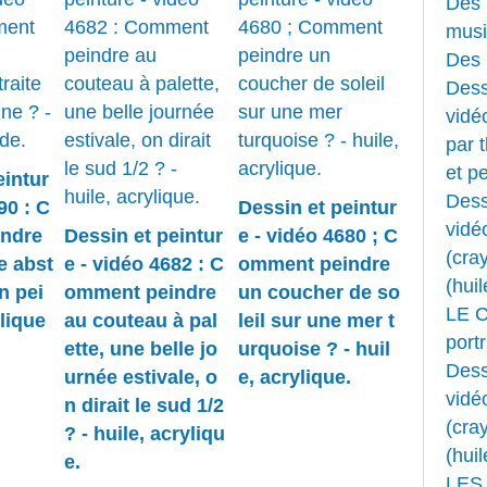
Des 
musi
Des 
Dess
vidéo
par 
et pe
eintur
Dess
90 : C
Dessin et peintur
vidé
ndre
Dessin et peintur
e - vidéo 4680 ; C
(cray
e abst
e - vidéo 4682 : C
omment peindre
(huil
n pei
omment peindre
un coucher de so
LE 
lique
au couteau à pal
leil sur une mer t
portr
ette, une belle jo
urquoise ? - huil
Dess
urnée estivale, o
e, acrylique.
vidé
n dirait le sud 1/2
(cray
? - huile, acryliqu
(huil
e.
LES