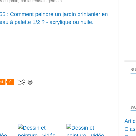
s du jardin
, par
laurentsaintgermain
SU
st
0
P
Arti
Clas