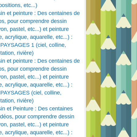
ositions, etc...)
in et peinture : Des centaines de
os, pour comprendre dessin
on, pastel, etc...) et peinture
e, acrylique, aquarelle, etc...) :
PAYSAGES 1 (ciel, colline,
ation, rivière)
in et peinture : Des centaines de
os, pour comprendre dessin
on, pastel, etc...) et peinture
e, acrylique, aquarelle, etc...) :
PAYSAGES (ciel, colline,
ation, rivière)
in et Peinture : Des centaines
idéos, pour comprendre dessin
on, pastel, etc...) et peinture
e, acrylique, aquarelle, etc...) :