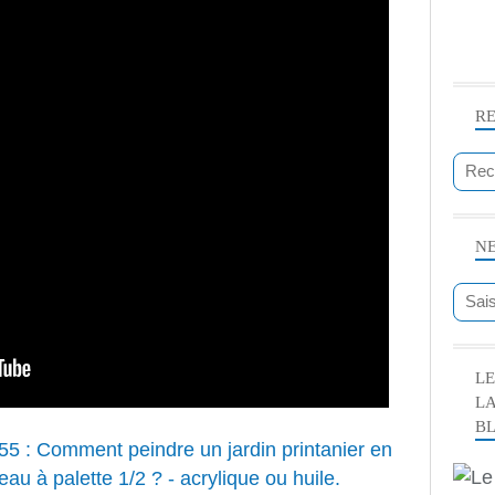
R
N
LE
L
B