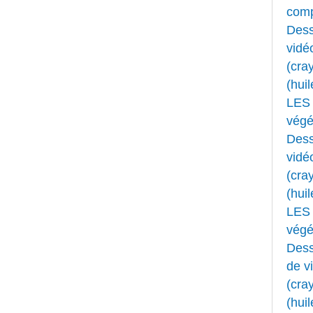
comp
Dess
vidé
(cray
(huil
LES 
végét
Dess
vidé
(cray
(huil
LES 
végét
Dess
de v
(cray
(huil