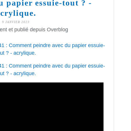
 papier essuie-tout ? -
crylique.
9 JANVIER 2023
ent et publié depuis Overblog