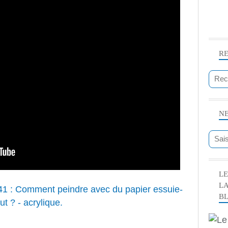
R
N
LE
L
B