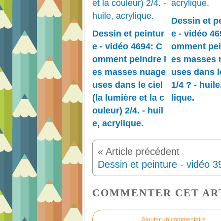
Dessin et p
Dessin et peintur
e - vidéo 46
e - vidéo 4694: C
omment pei
omment peindre l
es masses 
es masses nuage
uses dans le
uses dans le ciel
1/4 ? - huile
(la lumière et la c
lique.
ouleur) 2/4. - huil
e, acrylique.
COMMENTER CET AR
Ajouter un commentaire