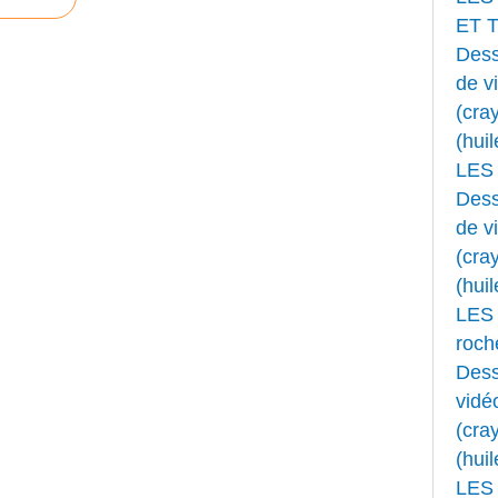
ET 
Dess
de v
(cray
(huil
LES
Dess
de v
(cray
(huil
LES 
roche
Dess
vidé
(cray
(huil
LES