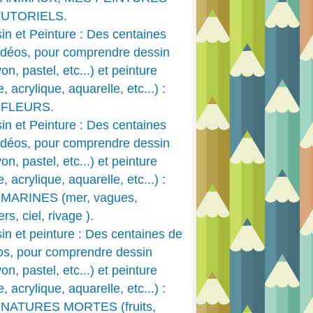
TUTORIELS.
in et Peinture : Des centaines
idéos, pour comprendre dessin
on, pastel, etc...) et peinture
e, acrylique, aquarelle, etc...) :
 FLEURS.
in et Peinture : Des centaines
idéos, pour comprendre dessin
on, pastel, etc...) et peinture
e, acrylique, aquarelle, etc...) :
MARINES (mer, vagues,
rs, ciel, rivage ).
in et peinture : Des centaines de
os, pour comprendre dessin
on, pastel, etc...) et peinture
e, acrylique, aquarelle, etc...) :
 NATURES MORTES (fruits,