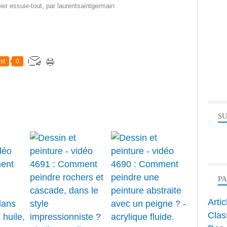
ier essuie-tout
, par
laurentsaintgermain
st
0
SU
P
Arti
Clas