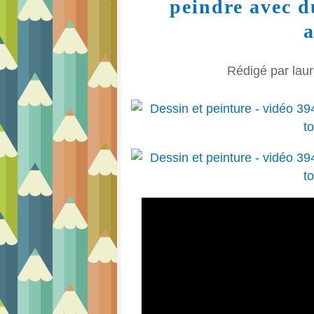
peindre avec du
a
Rédigé par laur