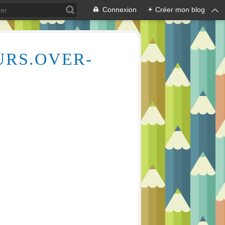
Connexion
+
Créer mon blog
URS.OVER-
Des milliers de vidéos pour vous aider à comprendre le dessin et la peinture (aquarelle, huile, acrylique), mais aussi l'écologie des cours d'eau, la lecture en écoutant de la musique relaxante