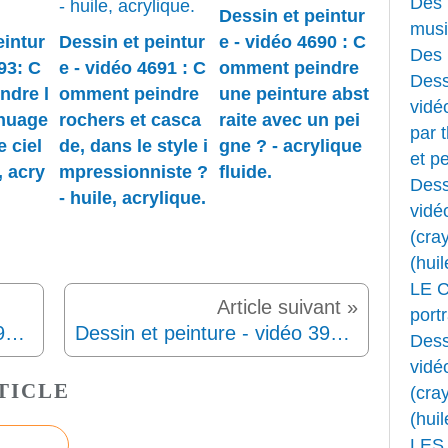
Des 
Dessin et peintur
musi
eintur
Dessin et peintur
e - vidéo 4690 : C
Des 
93: C
e - vidéo 4691 : C
omment peindre
Dess
ndre l
omment peindre
une peinture abst
vidéo
nuage
rochers et casca
raite avec un pei
par 
 ciel
de, dans le style i
gne ? - acrylique
et pe
, acry
mpressionniste ?
fluide.
Dess
- huile, acrylique.
vidé
(cray
(huil
LE 
portr
Dessin et peinture - vidéo 3936 : Comment réaliser un portrait, pas à pas ? - pastels.
Dessin et peinture - vidéo 3938 : Comment peindre des cerises (nature morte) ? - aquarelle, crayons de couleur et panpastel.
Dess
vidé
TICLE
(cray
(huil
LES