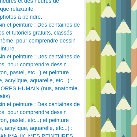
heures et des heures de
que relaxante
photos à peindre.
in et peinture : Des centaines de
s et tutoriels gratuits, classés
thème, pour comprendre dessin
inture.
in et peinture : Des centaines de
os, pour comprendre dessin
on, pastel, etc...) et peinture
e, acrylique, aquarelle, etc...) :
CORPS HUMAIN (nus, anatomie,
aits)
in et peinture : Des centaines de
os, pour comprendre dessin
on, pastel, etc...) et peinture
e, acrylique, aquarelle, etc...) :
 ANIMAUX, MES PEINTURES