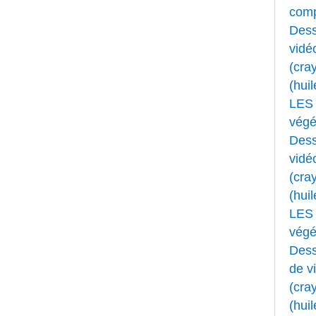
comp
Dess
vidé
(cray
(huil
LES 
végét
Dess
vidé
(cray
(huil
LES 
végét
Dess
de v
(cray
(huil