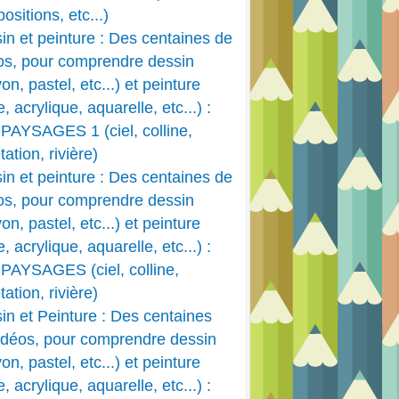
ositions, etc...)
in et peinture : Des centaines de
os, pour comprendre dessin
on, pastel, etc...) et peinture
e, acrylique, aquarelle, etc...) :
PAYSAGES 1 (ciel, colline,
ation, rivière)
in et peinture : Des centaines de
os, pour comprendre dessin
on, pastel, etc...) et peinture
e, acrylique, aquarelle, etc...) :
PAYSAGES (ciel, colline,
ation, rivière)
in et Peinture : Des centaines
idéos, pour comprendre dessin
on, pastel, etc...) et peinture
e, acrylique, aquarelle, etc...) :