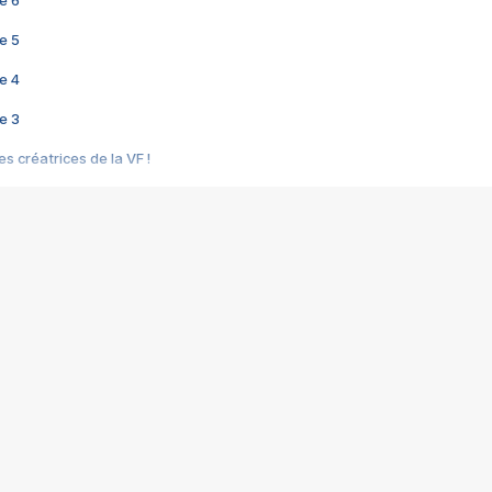
e 6
e 5
e 4
e 3
s créatrices de la VF !
e 2
e 1
e Mektoub My Love arrive enfin ! Rencontre avec Shaïn Boumedine et Sal
i : après Toni en famille
elle réalise le bouleversant Dites lui que je l'aime
ais ! Rencontre autour de Vie privée de Rebecca Zlotowski
 de Marguerite, Grave... Rencontre avec Ella Rumpf
 Les Rêveurs, un film intime sur la santé mentale