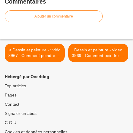
Commentaires
Ajouter un commentaire
< Dessin et peinture - vidéo
Dessin et peinture - vidéo
3967 : Comment peindre un
3969 : Comment peindre un
iguane avec des lavis ? -
palmier avec plusieurs
aquarelle.
techniques et médiums ? -
aquarelle, acrylique, pastels
Hébergé par Overblog
secs.. >
Top articles
Pages
Contact
Signaler un abus
C.G.U.
Cookies et données personnelles