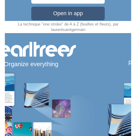
La technique "one stroke" de A à Z (feuilles et fleurs)
, par
laurentsaintgermain