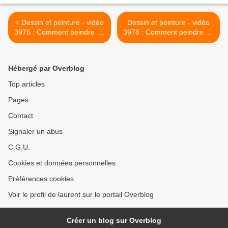
< Dessin et peinture - vidéo
Dessin et peinture - vidéo
3976 : Comment peindre un
3978 : Comment peindre un
paysage qui sent bon le
paysage et toutes les
printemps ? - acrylique,
astuces pour le réaliser ? -
huile.
acrylique, huile. >
Hébergé par Overblog
Top articles
Pages
Contact
Signaler un abus
C.G.U.
Cookies et données personnelles
Préférences cookies
Voir le profil de laurent sur le portail Overblog
Créer un blog sur Overblog