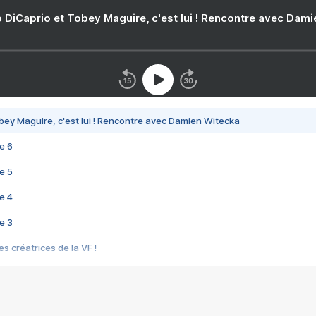
 DiCaprio et Tobey Maguire, c'est lui ! Rencontre avec Dam
bey Maguire, c'est lui ! Rencontre avec Damien Witecka
e 6
e 5
e 4
e 3
s créatrices de la VF !
e 2
e 1