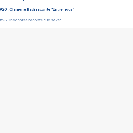
#26 : Chimène Badi raconte "Entre nous"
#25 : Indochine raconte "3e sexe"
#24 : Zaho raconte "C'est chelou"
#23 : Patrick Bruel raconte "Au café des délices"
#22 : Kyo raconte "Le chemin"
#21 : Nolwenn Leroy raconte "Cassé"
#20 : Patrick Hernandez raconte "Born to be alive"
#19 : Lorie raconte "Près de moi"
#18 : Michael Jones raconte "A nos actes manqués" (avec Jean-Jacque
#17 : Khaled raconte "Aïcha"
#16 : Corneille raconte "Parce qu'on vient de loin"
#15 : Indochine raconte "L'aventurier"