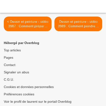
< Dessin et peinture - vidéo
Dessin et peinture - vidéo
3987 : Comment préparer
3989 : Comment peindre la
une couleur secondaire,
blancheur des maisons des
peu utilisée en peinture (le
villages de l'Andalousie
violet ou mauve) ? -
(Espagne) ? - peinture
Hébergé par Overblog
acrylique, huile.
aquarelle. >
Top articles
Pages
Contact
Signaler un abus
C.G.U.
Cookies et données personnelles
Préférences cookies
Voir le profil de laurent sur le portail Overblog