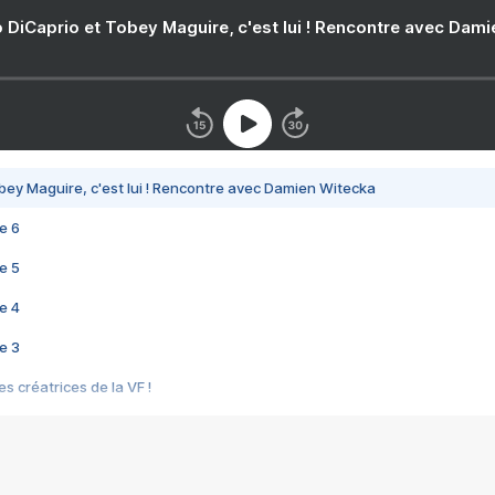
 DiCaprio et Tobey Maguire, c'est lui ! Rencontre avec Dam
bey Maguire, c'est lui ! Rencontre avec Damien Witecka
e 6
e 5
e 4
e 3
s créatrices de la VF !
e 2
e 1