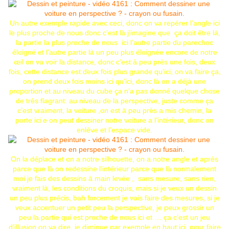
Un autre exemple rapide avec ceci, donc on va repérer l’angle ici
le plus proche de nous donc c’est là j’imagine que ça doit être là,
la partie la plus proche de nous ici l’autre partie du parechoc
éloigné et l’autre partie là un peu plus éloignée encore de notre
œil on va voir la distance, donc c’est à peu près une fois, deux
fois, cette distance est deux fois plus grande qu’ici, on va faire ça,
on prend deux fois moins ici qu’ici, donc là on a déjà une
proportion et au niveau du cube ça n’a pas donné quelque chose
de très flagrant au niveau de la perspective, juste comme ça
c’est vraiment, la voiture ,on est à peu près a mis chemin, la
porte ici e on peut dessiner notre voiture a l’intérieur, donc on
enlève et l’espace vide.
On la déplace et on a notre silhouette, on a notre angle et après
parce que là on redessine l’intérieur parce que là normalement
moi je fais des dessins à main levée , sans mesure, sans rien,
vraiment là, les conditions du croquis, mais si je veux un dessin
un peu plus précis, bah forcement je vais faire des mesures, si je
veux accentuer un petit peu la perspective, je peux grossir un
peu la partie qui est proche de nous ici et … ça c’est un jeu
d’illusion on va dire, je diminue par exemple en haut ici, pour faire