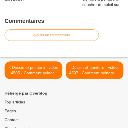
Commentaires
Ajouter un commentaire
< Dessin et peinture - vidéo
Dessin et peinture - vidéo
4505 - Comment peindre
4507 : Comment peindre au
une brouette fleurie et un
couteau, un village de
tuto " le paysan à la
Provence ( France) ? -
brouette" ? - pastels,
huile, acrylique. >
Hébergé par Overblog
aquarelle.
Top articles
Pages
Contact