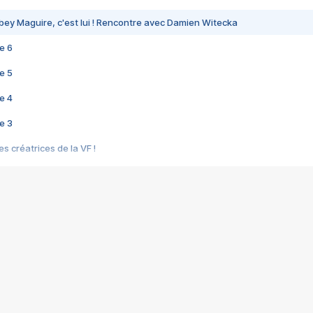
bey Maguire, c'est lui ! Rencontre avec Damien Witecka
e 6
e 5
e 4
e 3
s créatrices de la VF !
e 2
e 1
e Mektoub My Love arrive enfin ! Rencontre avec Shaïn Boumedine et Sal
i : après Toni en famille
elle réalise le bouleversant Dites lui que je l'aime
ais ! Rencontre autour de Vie privée de Rebecca Zlotowski