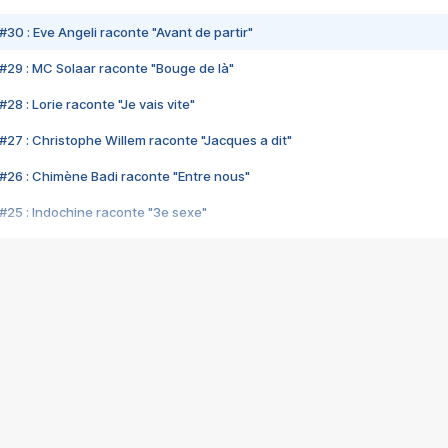
#30 : Eve Angeli raconte "Avant de partir"
#29 : MC Solaar raconte "Bouge de là"
28 : Lorie raconte "Je vais vite"
#27 : Christophe Willem raconte "Jacques a dit"
#26 : Chimène Badi raconte "Entre nous"
#25 : Indochine raconte "3e sexe"
#24 : Zaho raconte "C'est chelou"
#23 : Patrick Bruel raconte "Au café des délices"
#22 : Kyo raconte "Le chemin"
#21 : Nolwenn Leroy raconte "Cassé"
#20 : Patrick Hernandez raconte "Born to be alive"
#19 : Lorie raconte "Près de moi"