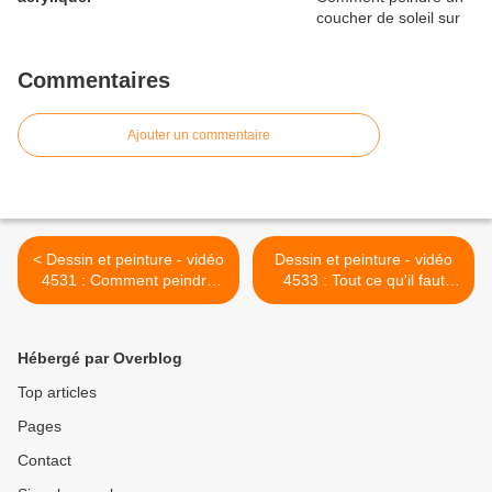
Commentaires
Ajouter un commentaire
< Dessin et peinture - vidéo
Dessin et peinture - vidéo
4531 : Comment peindre
4533 : Tout ce qu'il faut
des balles de foin, au
savoir pour "l'acrylique
couteau à palette 1/2 ? -
pouring" ou "pouring
huile, acrylique.
methode" (peinture
Hébergé par Overblog
abstraite) 1°partie -
acrylique. >
Top articles
Pages
Contact