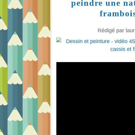
peindre une nat
frambois
Rédigé par laur