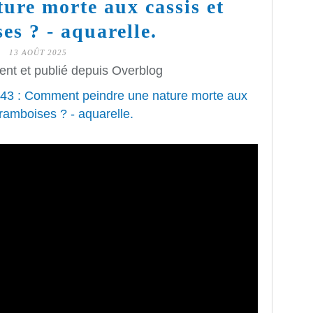
ure morte aux cassis et
es ? - aquarelle.
13 AOÛT 2025
ent et publié depuis Overblog