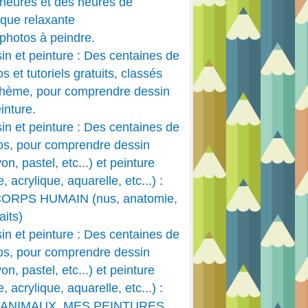
heures et des heures de
que relaxante
photos à peindre.
in et peinture : Des centaines de
s et tutoriels gratuits, classés
thème, pour comprendre dessin
inture.
in et peinture : Des centaines de
os, pour comprendre dessin
on, pastel, etc...) et peinture
e, acrylique, aquarelle, etc...) :
CORPS HUMAIN (nus, anatomie,
aits)
in et peinture : Des centaines de
os, pour comprendre dessin
on, pastel, etc...) et peinture
e, acrylique, aquarelle, etc...) :
 ANIMAUX, MES PEINTURES