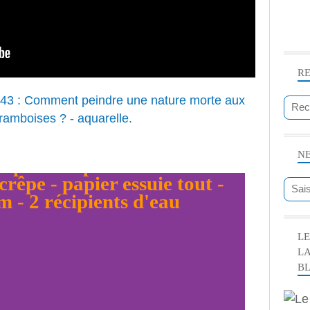
R
N
LE
L
B