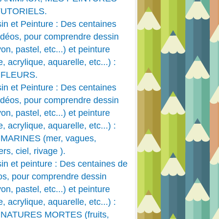
TUTORIELS.
in et Peinture : Des centaines
idéos, pour comprendre dessin
on, pastel, etc...) et peinture
e, acrylique, aquarelle, etc...) :
 FLEURS.
in et Peinture : Des centaines
idéos, pour comprendre dessin
on, pastel, etc...) et peinture
e, acrylique, aquarelle, etc...) :
MARINES (mer, vagues,
rs, ciel, rivage ).
in et peinture : Des centaines de
os, pour comprendre dessin
on, pastel, etc...) et peinture
e, acrylique, aquarelle, etc...) :
 NATURES MORTES (fruits,