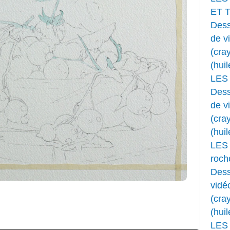
ET 
Dess
de v
(cray
(huil
LES
Dess
de v
(cray
(huil
LES 
roche
Dess
vidé
(cray
(huil
LES