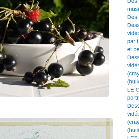
Des 
musi
Des 
Dess
vidéo
par 
et pe
Dess
vidé
(cray
(huil
LE 
portr
Dess
vidé
(cray
(huil
LES