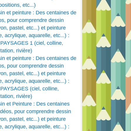
ositions, etc...)
in et peinture : Des centaines de
os, pour comprendre dessin
on, pastel, etc...) et peinture
e, acrylique, aquarelle, etc...) :
PAYSAGES 1 (ciel, colline,
ation, rivière)
in et peinture : Des centaines de
os, pour comprendre dessin
on, pastel, etc...) et peinture
e, acrylique, aquarelle, etc...) :
PAYSAGES (ciel, colline,
ation, rivière)
in et Peinture : Des centaines
idéos, pour comprendre dessin
on, pastel, etc...) et peinture
e, acrylique, aquarelle, etc...) :