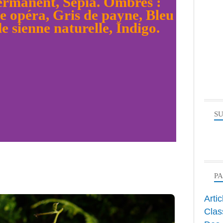
SU
P
Arti
Clas