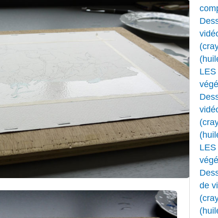
comp
Dess
vidé
(cray
(huil
LES 
végét
Dess
vidé
(cray
(huil
LES 
végét
Dess
de v
(cray
(huil