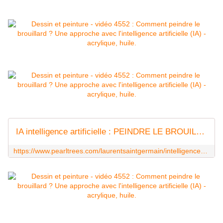
IA intelligence artificielle : PEINDRE LE BROUILLARD
https://www.pearltrees.com/laurentsaintgermain/intelligence-artificielle/id95392428