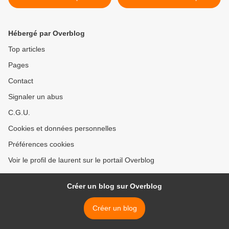
des nuages, du ciel, de la
un tableau avec le nombre
végétation et des arbres,
d'or (1,618) ? - tous les
dans un paysage classique
médiums et le bonus IA. >
Hébergé par Overblog
? - huile, acrylique.
Top articles
Pages
Contact
Signaler un abus
C.G.U.
Cookies et données personnelles
Préférences cookies
Voir le profil de laurent sur le portail Overblog
Créer un blog sur Overblog
Créer un blog