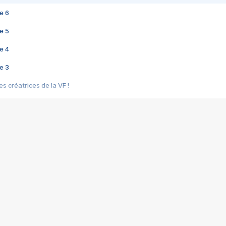
e 6
e 5
e 4
e 3
s créatrices de la VF !
e 2
e 1
e Mektoub My Love arrive enfin ! Rencontre avec Shaïn Boumedine et Sal
i : après Toni en famille
elle réalise le bouleversant Dites lui que je l'aime
ais ! Rencontre autour de Vie privée de Rebecca Zlotowski
 de Marguerite, Grave... Rencontre avec Ella Rumpf