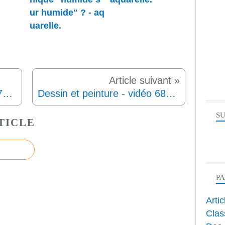
ur humide" ? - aq
uarelle.
Dessin et peinture - vidéo 679 : Cours gratuit d'aquarelle - Les reflets de la pomme dans la cafetière en acier inoxydable 1. (Aquarelle)
Dessin et peinture - vidéo 681 : Cours gratuit d'aquarelle - Les reflets de la pomme dans la cafetière en acier inoxydable 3. (Aquarelle)
SU
TICLE
P
Arti
Clas