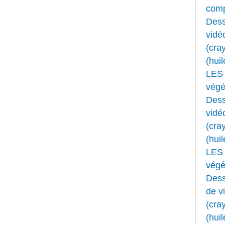
comp
Dess
vidé
(cray
(huil
LES 
végét
Dess
vidé
(cray
(huil
LES 
végét
Dess
de v
(cray
(huil