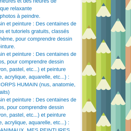
heures et des heures de
que relaxante
photos à peindre.
in et peinture : Des centaines de
s et tutoriels gratuits, classés
thème, pour comprendre dessin
inture.
in et peinture : Des centaines de
os, pour comprendre dessin
on, pastel, etc...) et peinture
e, acrylique, aquarelle, etc...) :
CORPS HUMAIN (nus, anatomie,
aits)
in et peinture : Des centaines de
os, pour comprendre dessin
on, pastel, etc...) et peinture
e, acrylique, aquarelle, etc...) :
 ANIMAUX, MES PEINTURES