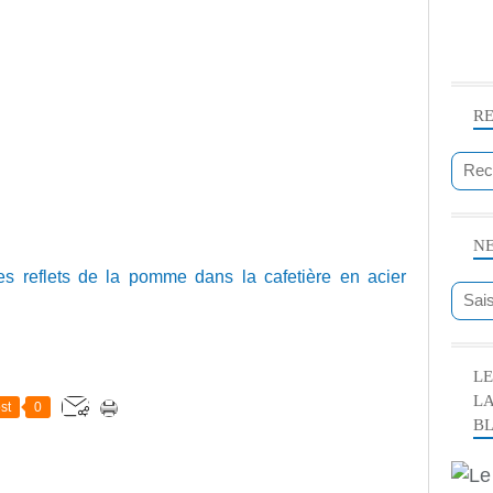
R
N
es reflets de la pomme dans la cafetière en acier
LE
L
st
0
B