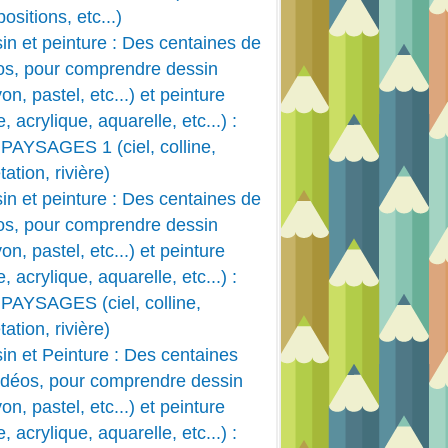
ositions, etc...)
in et peinture : Des centaines de
os, pour comprendre dessin
on, pastel, etc...) et peinture
e, acrylique, aquarelle, etc...) :
PAYSAGES 1 (ciel, colline,
ation, rivière)
in et peinture : Des centaines de
os, pour comprendre dessin
on, pastel, etc...) et peinture
e, acrylique, aquarelle, etc...) :
PAYSAGES (ciel, colline,
ation, rivière)
in et Peinture : Des centaines
idéos, pour comprendre dessin
on, pastel, etc...) et peinture
e, acrylique, aquarelle, etc...) :