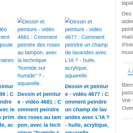
Des 
aide
peint
mais
d'ea
musi
À 
Bien
eintur
Dessin et peintur
pass
89 : C
Dessin et peintur
e - vidéo 4677 : C
Voir 
ndre
e - vidéo 4681 : C
omment peindre
Over
vec le
omment peindre
un champ de lav
s prim
des roses au tam
andes avec L'IA ?
le, ac
pon, avec la tech
- huile, acrylique,
nique "humide s
aquarelle.