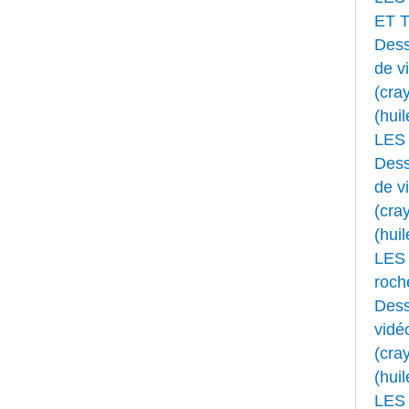
ET 
Dess
de v
(cray
(huil
LES
Dess
de v
(cray
(huil
LES 
roche
Dess
vidé
(cray
(huil
LES