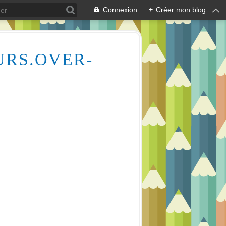
Connexion
+
Créer mon blog
URS.OVER-
Des milliers de vidéos pour vous aider à comprendre le dessin et la peinture (aquarelle, huile, acrylique), mais aussi l'écologie des cours d'eau, la lecture en écoutant de la musique relaxante