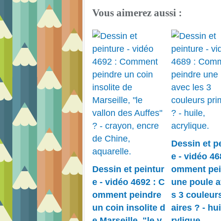
Vous aimerez aussi :
Dessin et p
e - vidéo 46
Dessin et peintur
omment pei
e - vidéo 4692 : C
une poule a
omment peindre
s 3 couleur
un coin insolite d
aires ? - hui
e Marseille, "le v
rylique.