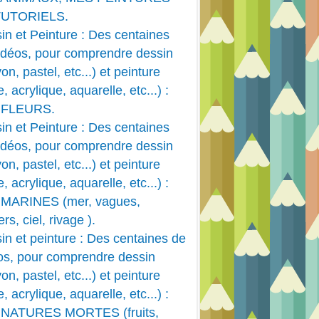
TUTORIELS.
in et Peinture : Des centaines
idéos, pour comprendre dessin
on, pastel, etc...) et peinture
e, acrylique, aquarelle, etc...) :
 FLEURS.
in et Peinture : Des centaines
idéos, pour comprendre dessin
on, pastel, etc...) et peinture
e, acrylique, aquarelle, etc...) :
MARINES (mer, vagues,
rs, ciel, rivage ).
in et peinture : Des centaines de
os, pour comprendre dessin
on, pastel, etc...) et peinture
e, acrylique, aquarelle, etc...) :
 NATURES MORTES (fruits,