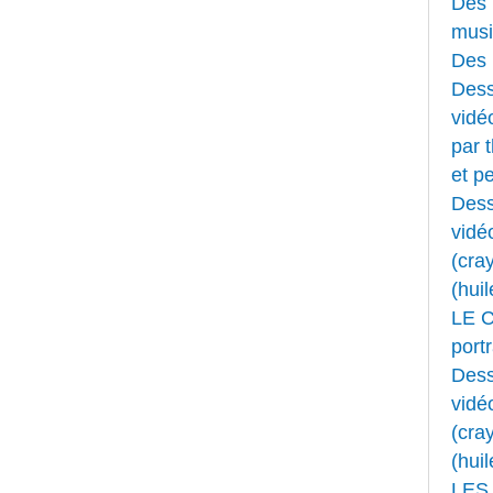
Des 
musi
Des 
Dess
vidéo
par 
et pe
Dess
vidé
(cray
(huil
LE 
portr
Dess
vidé
(cray
(huil
LES