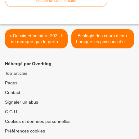
Ajouter un commentaire
< Dessin et peinture 202 : Il
Ecologie des cours d'eau:
ne manque que le parfum
Lorsque les poissons d'eau
des 3 roses -5
douce, participent à la
détermination de la qualité
des cours d'eau. L'indice
Hébergé par Overblog
poissons rivières (IPR) >
Top articles
Pages
Contact
Signaler un abus
C.G.U.
Cookies et données personnelles
Préférences cookies