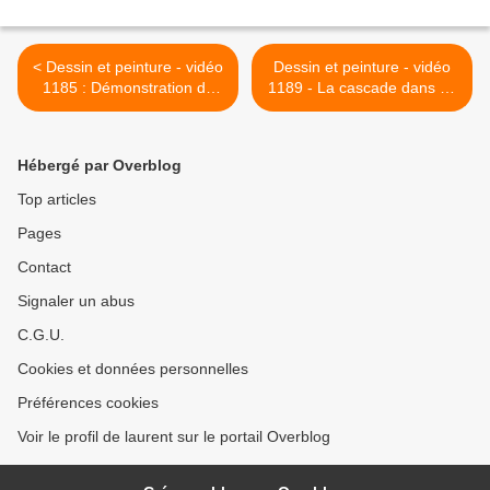
< Dessin et peinture - vidéo
Dessin et peinture - vidéo
1185 : Démonstration de
1189 - La cascade dans un
peinture à l'huile - L'étalon
paysage brumeux, à la
sauvage.
peinture à l'huile. >
Hébergé par Overblog
Top articles
Pages
Contact
Signaler un abus
C.G.U.
Cookies et données personnelles
Préférences cookies
Voir le profil de laurent sur le portail Overblog