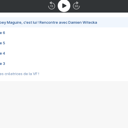
bey Maguire, c'est lui ! Rencontre avec Damien Witecka
e 6
e 5
e 4
e 3
s créatrices de la VF !
e 2
e 1
e Mektoub My Love arrive enfin ! Rencontre avec Shaïn Boumedine et Sal
i : après Toni en famille
elle réalise le bouleversant Dites lui que je l'aime