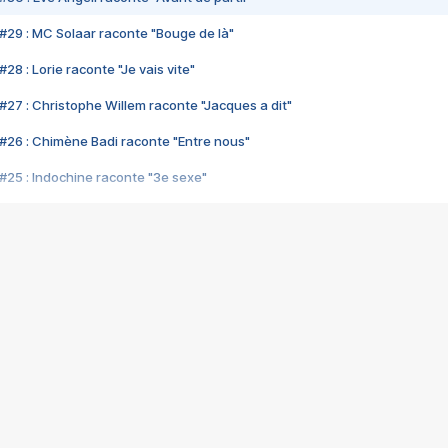
#29 : MC Solaar raconte "Bouge de là"
28 : Lorie raconte "Je vais vite"
#27 : Christophe Willem raconte "Jacques a dit"
#26 : Chimène Badi raconte "Entre nous"
#25 : Indochine raconte "3e sexe"
#24 : Zaho raconte "C'est chelou"
#23 : Patrick Bruel raconte "Au café des délices"
#22 : Kyo raconte "Le chemin"
#21 : Nolwenn Leroy raconte "Cassé"
#20 : Patrick Hernandez raconte "Born to be alive"
#19 : Lorie raconte "Près de moi"
#18 : Michael Jones raconte "A nos actes manqués" (avec Jean-Jacque