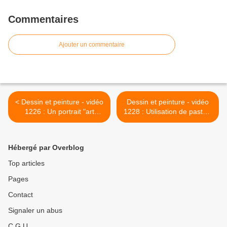
Commentaires
Ajouter un commentaire
< Dessin et peinture - vidéo
Dessin et peinture - vidéo
1226 : Un portrait "art
1228 : Utilisation de pastels
nouveau" à l'encre.
sur différents fonds
texturés. >
Hébergé par Overblog
Top articles
Pages
Contact
Signaler un abus
C.G.U.