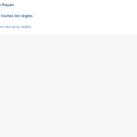
im Rayan
 toutes les règles
s les jeux vidéo
us choquant de Rockstar ? - Le scandale BULLY
e plus moche de Steam
du RÊVE tourne au CAUCHEMAR
pendant 8 heures
it… à tort
umiliés par un jeu vidéo
ire - Final Fantasy 8
ti un empire - Age of Empires
story DOFUS
tard, il crée l'un des pires jeux de tous les temps, MindsEye.