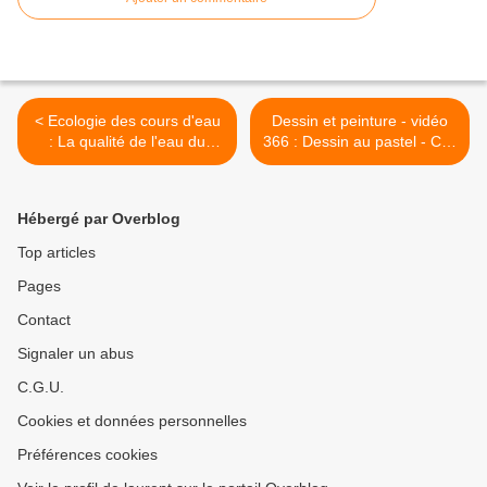
< Ecologie des cours d'eau
Dessin et peinture - vidéo
: La qualité de l'eau du
366 : Dessin au pastel - Ciel
ruisseau la touloubre, après
orageux et effets lumineux
la mise en oeuvre de la
sur la plage. >
directive cadre européenne
Hébergé par Overblog
sur l'eau - (bouches du
rhône) tronçon aval 3.
Top articles
Pages
Contact
Signaler un abus
C.G.U.
Cookies et données personnelles
Préférences cookies