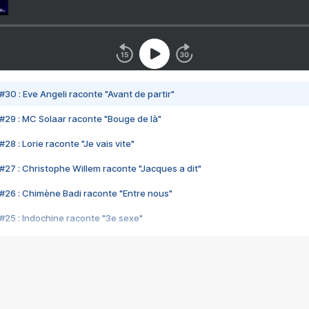
#30 : Eve Angeli raconte "Avant de partir"
#29 : MC Solaar raconte "Bouge de là"
28 : Lorie raconte "Je vais vite"
#27 : Christophe Willem raconte "Jacques a dit"
#26 : Chimène Badi raconte "Entre nous"
#25 : Indochine raconte "3e sexe"
#24 : Zaho raconte "C'est chelou"
#23 : Patrick Bruel raconte "Au café des délices"
#22 : Kyo raconte "Le chemin"