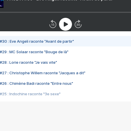
#30 : Eve Angeli raconte "Avant de partir"
#29 : MC Solaar raconte "Bouge de là"
28 : Lorie raconte "Je vais vite"
#27 : Christophe Willem raconte "Jacques a dit"
#26 : Chimène Badi raconte "Entre nous"
#25 : Indochine raconte "3e sexe"
#24 : Zaho raconte "C'est chelou"
#23 : Patrick Bruel raconte "Au café des délices"
#22 : Kyo raconte "Le chemin"