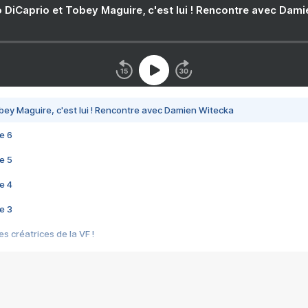
 DiCaprio et Tobey Maguire, c'est lui ! Rencontre avec Dam
bey Maguire, c'est lui ! Rencontre avec Damien Witecka
e 6
e 5
e 4
e 3
s créatrices de la VF !
e 2
e 1