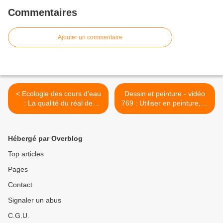
Commentaires
Ajouter un commentaire
< Ecologie des cours d'eau
Dessin et peinture - vidéo
: La qualité du réal de
769 : Utiliser en peinture, le
jouques, après la mise en
liquide à masquer ou
oeuvre de la directive cadre
"drawing-gum". >
européenne sur l'eau - (
Hébergé par Overblog
bouches du rhône)
Top articles
Pages
Contact
Signaler un abus
C.G.U.