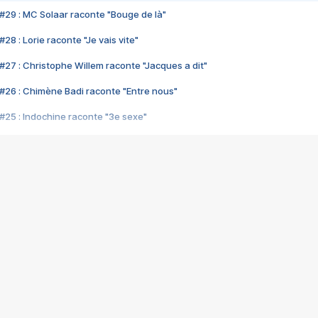
#29 : MC Solaar raconte "Bouge de là"
28 : Lorie raconte "Je vais vite"
#27 : Christophe Willem raconte "Jacques a dit"
#26 : Chimène Badi raconte "Entre nous"
#25 : Indochine raconte "3e sexe"
#24 : Zaho raconte "C'est chelou"
#23 : Patrick Bruel raconte "Au café des délices"
#22 : Kyo raconte "Le chemin"
#21 : Nolwenn Leroy raconte "Cassé"
#20 : Patrick Hernandez raconte "Born to be alive"
#19 : Lorie raconte "Près de moi"
#18 : Michael Jones raconte "A nos actes manqués" (avec Jean-Jacque