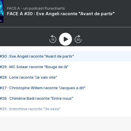
FACE A - un podcast Purecharts
FACE A #30 : Eve Angeli raconte "Avant de partir"
#30 : Eve Angeli raconte "Avant de partir"
#29 : MC Solaar raconte "Bouge de là"
28 : Lorie raconte "Je vais vite"
#27 : Christophe Willem raconte "Jacques a dit"
#26 : Chimène Badi raconte "Entre nous"
#25 : Indochine raconte "3e sexe"
#24 : Zaho raconte "C'est chelou"
#23 : Patrick Bruel raconte "Au café des délices"