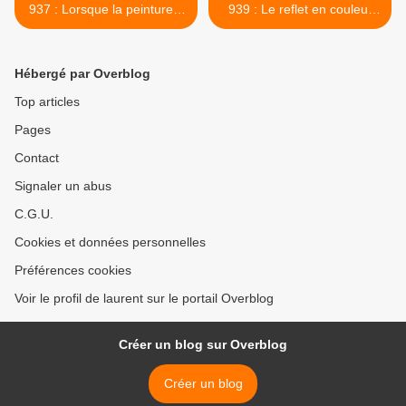
937 : Lorsque la peinture à
939 : Le reflet en couleur
l'huile vous permet de
d'un paysage sur une boule
réaliser des roses - (nature
chromée. >
morte).
Hébergé par Overblog
Top articles
Pages
Contact
Signaler un abus
C.G.U.
Cookies et données personnelles
Préférences cookies
Voir le profil de laurent sur le portail Overblog
Créer un blog sur Overblog
Créer un blog