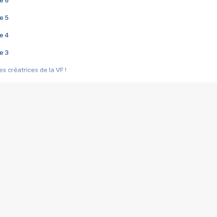
e 6
e 5
e 4
e 3
s créatrices de la VF !
e 2
e 1
e Mektoub My Love arrive enfin ! Rencontre avec Shaïn Boumedine et Sal
i : après Toni en famille
elle réalise le bouleversant Dites lui que je l'aime
ais ! Rencontre autour de Vie privée de Rebecca Zlotowski
 de Marguerite, Grave... Rencontre avec Ella Rumpf
 Les Rêveurs, un film intime sur la santé mentale