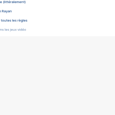
e (littéralement)
im Rayan
 toutes les règles
s les jeux vidéo
us choquant de Rockstar ? - Le scandale BULLY
e plus moche de Steam
du RÊVE tourne au CAUCHEMAR
pendant 8 heures
it… à tort
umiliés par un jeu vidéo
ire - Final Fantasy 8
ti un empire - Age of Empires
story DOFUS