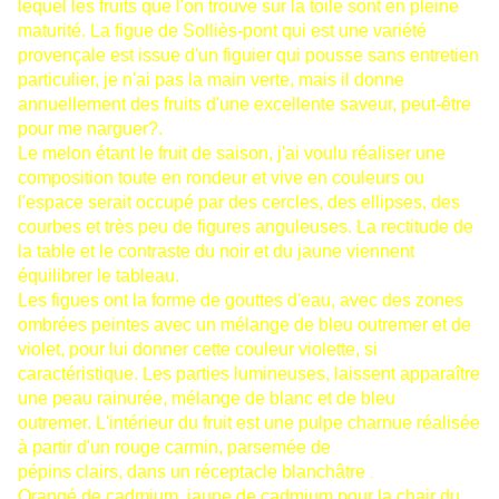
lequel les fruits que l'on trouve sur la toile sont en pleine
maturité. La figue de Solliès-pont qui est une variété
provençale est issue d'un figuier qui pousse sans entretien
particulier, je n'ai pas la main verte, mais il donne
annuellement des fruits d'une excellente saveur, peut-être
pour me narguer?.
Le melon étant le fruit de saison, j'ai voulu réaliser une
composition toute en rondeur et vive en couleurs ou
l'espace serait occupé par des cercles, des ellipses, des
courbes et très peu de figures anguleuses. La rectitude de
la table et le contraste du noir et du jaune viennent
équilibrer le tableau.
Les figues ont la forme de gouttes d'eau, avec des zones
ombrées peintes avec un mélange de bleu outremer et de
violet, pour lui donner cette couleur violette, si
caractéristique. Les parties lumineuses, laissent apparaître
une peau rainurée, mélange de blanc et de bleu
outremer. L'intérieur du fruit est une pulpe charnue réalisée
à partir d'un rouge carmin, parsemée de
pépins clairs, dans un réceptacle blanchâtre
.
Orangé de cadmium, jaune de cadmium pour la chair du