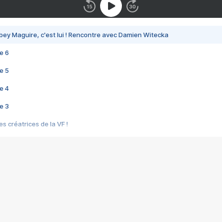
bey Maguire, c'est lui ! Rencontre avec Damien Witecka
e 6
e 5
e 4
e 3
s créatrices de la VF !
e 2
e 1
e Mektoub My Love arrive enfin ! Rencontre avec Shaïn Boumedine et Sal
i : après Toni en famille
elle réalise le bouleversant Dites lui que je l'aime