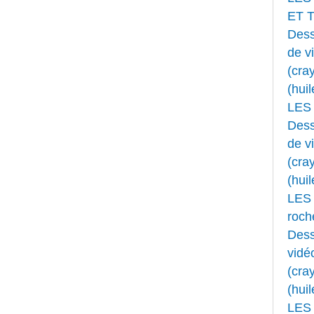
ET 
Dess
de v
(cray
(huil
LES
Dess
de v
(cray
(huil
LES 
roche
Dess
vidé
(cray
(huil
LES