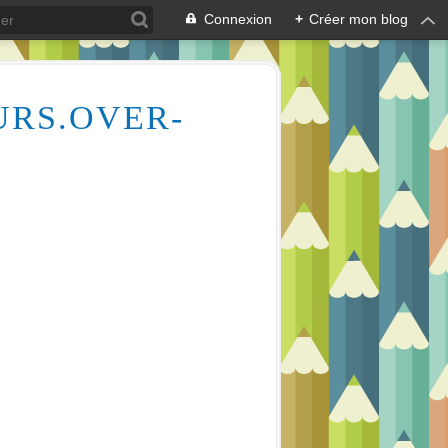
Connexion
+
Créer mon blog
URS.OVER-
Des milliers de vidéos pour vous aider à comprendre le dessin et la peinture (aquarelle, huile, acrylique), mais aussi l'écologie des cours d'eau, la lecture en écoutant de la musique relaxante