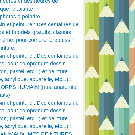
heures et des heures de
que relaxante
photos à peindre.
in et peinture : Des centaines de
s et tutoriels gratuits, classés
thème, pour comprendre dessin
inture.
in et peinture : Des centaines de
os, pour comprendre dessin
on, pastel, etc...) et peinture
e, acrylique, aquarelle, etc...) :
CORPS HUMAIN (nus, anatomie,
aits)
in et peinture : Des centaines de
os, pour comprendre dessin
on, pastel, etc...) et peinture
e, acrylique, aquarelle, etc...) :
 ANIMAUX, MES PEINTURES