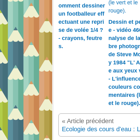
omment dessiner
un footballeur eff
ectuant une repri
Dessin et p
se de volée 1/4 ?
e - vidéo 46
- crayons, feutre
nalyse de la
s.
bre photog
de Steve M
y 1984 "L' 
e aux yeux 
- L'influenc
couleurs c
mentaires (l
et le rouge)