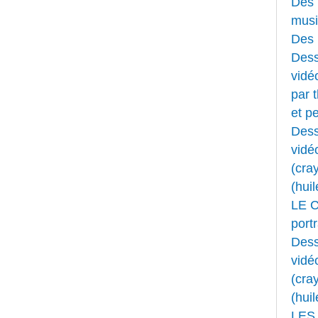
Des 
musi
Des 
Dess
vidéo
par 
et pe
Dess
vidé
(cray
(huil
LE 
portr
Dess
vidé
(cray
(huil
LES