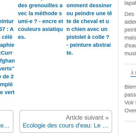
des grenouilles a
omment dessiner
vec la méthode s
ou peindre une tê
Des 
eintur
umi-e ? - encre et
te de cheval et u
aide
67 : A
couleurs asiatiqu
n chien avec un
peint
 célè
es.
pistolet à colle ?
mais
raphie
- peinture abstrai
d'ea
cCurr
te.
musi
Afghan
verts"
À 
e de 2
omplé
Bien
e vert
pass
.
Voir 
Over
Ecologie des cours d'eau : Les algues vertes sur les côtes de bretagne
Ecologie des cours d'eau: Le systeme d'évaluation de la qualité des eaux pour les matières phosphorées (phosphates et phosphore total).