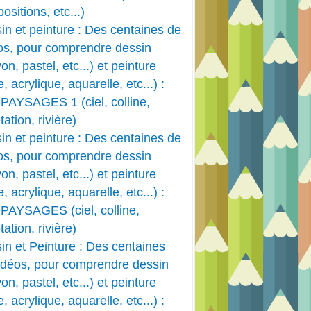
ositions, etc...)
in et peinture : Des centaines de
os, pour comprendre dessin
on, pastel, etc...) et peinture
e, acrylique, aquarelle, etc...) :
PAYSAGES 1 (ciel, colline,
ation, rivière)
in et peinture : Des centaines de
os, pour comprendre dessin
on, pastel, etc...) et peinture
e, acrylique, aquarelle, etc...) :
PAYSAGES (ciel, colline,
ation, rivière)
in et Peinture : Des centaines
idéos, pour comprendre dessin
on, pastel, etc...) et peinture
e, acrylique, aquarelle, etc...) :