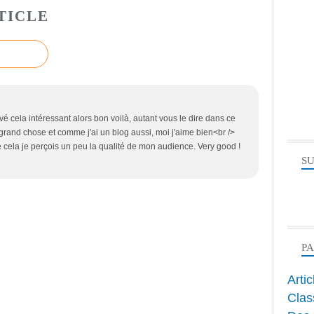
TICLE
uvé cela intéressant alors bon voilà, autant vous le dire dans ce
grand chose et comme j'ai un blog aussi, moi j'aime bien<br />
 cela je perçois un peu la qualité de mon audience. Very good !
SU
P
Arti
Clas