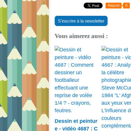
Repost
0
S'inscrire à la newsletter
Vous aimerez aussi :
Dessin et peintur
e - vidéo 4687 : C