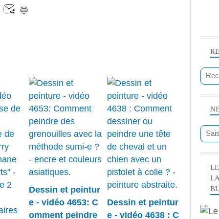
R
N
LE
L
B
Dessin et peintur
e - vidéo 4653: C
Dessin et peintur
omment peindre
e - vidéo 4638 : C