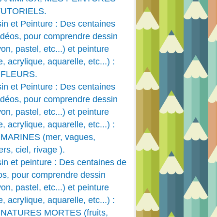
TUTORIELS.
in et Peinture : Des centaines
idéos, pour comprendre dessin
on, pastel, etc...) et peinture
e, acrylique, aquarelle, etc...) :
 FLEURS.
in et Peinture : Des centaines
idéos, pour comprendre dessin
on, pastel, etc...) et peinture
e, acrylique, aquarelle, etc...) :
MARINES (mer, vagues,
rs, ciel, rivage ).
in et peinture : Des centaines de
os, pour comprendre dessin
on, pastel, etc...) et peinture
e, acrylique, aquarelle, etc...) :
 NATURES MORTES (fruits,