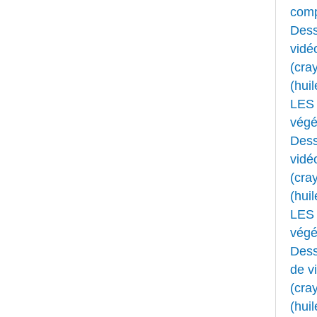
comp
Dess
vidé
(cray
(huil
LES 
végét
Dess
vidé
(cray
(huil
LES 
végét
Dess
de v
(cray
(huil