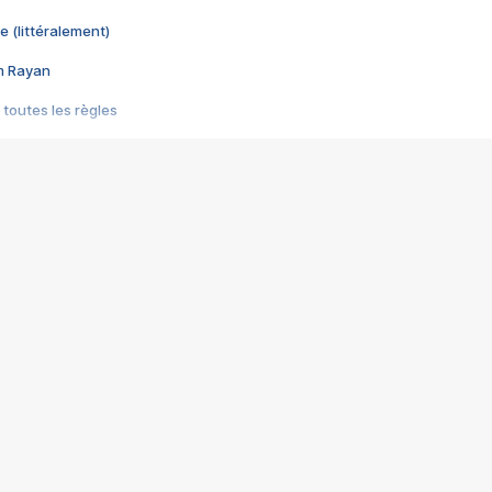
e (littéralement)
im Rayan
 toutes les règles
s les jeux vidéo
us choquant de Rockstar ? - Le scandale BULLY
e plus moche de Steam
du RÊVE tourne au CAUCHEMAR
pendant 8 heures
it… à tort
umiliés par un jeu vidéo
ire - Final Fantasy 8
ti un empire - Age of Empires