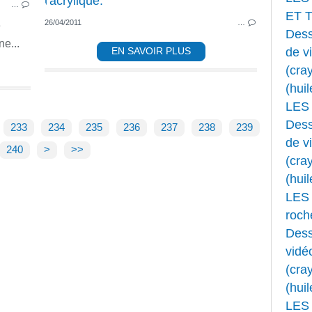
…
ET 
26/04/2011
…
e
Dess
ne...
de v
EN SAVOIR PLUS
(cray
(huil
LES
Dess
233
234
235
236
237
238
239
de v
240
>
>>
(cray
(huil
LES 
roche
Dess
vidé
(cray
(huil
LES