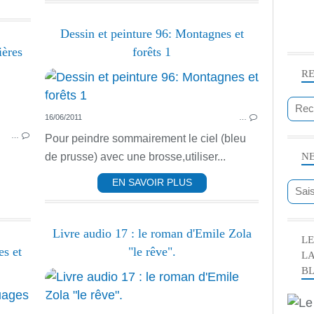
Dessin et peinture 96: Montagnes et
ières
forêts 1
R
ÉCOLOGIE DES COURS D'EAU
16/06/2011
…
…
Pour peindre sommairement le ciel (bleu
de prusse) avec une brosse,utiliser...
N
.
EN SAVOIR PLUS
Livre audio 17 : le roman d'Emile Zola
LE
es et
"le rêve".
L
B
PEINTURE ACRYLIQUE