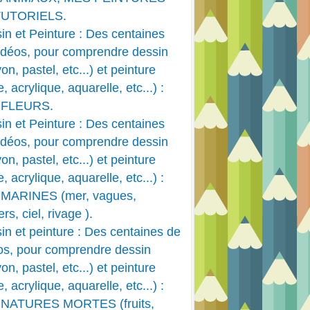
TUTORIELS.
in et Peinture : Des centaines
idéos, pour comprendre dessin
on, pastel, etc...) et peinture
e, acrylique, aquarelle, etc...) :
 FLEURS.
in et Peinture : Des centaines
idéos, pour comprendre dessin
on, pastel, etc...) et peinture
e, acrylique, aquarelle, etc...) :
MARINES (mer, vagues,
rs, ciel, rivage ).
in et peinture : Des centaines de
os, pour comprendre dessin
on, pastel, etc...) et peinture
e, acrylique, aquarelle, etc...) :
 NATURES MORTES (fruits,