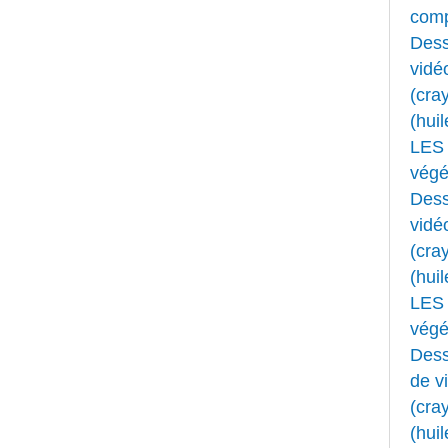
comp
Dess
vidé
(cray
(huil
LES 
végét
Dess
vidé
(cray
(huil
LES 
végét
Dess
de v
(cray
(huil