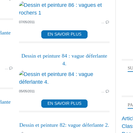
07/05/2011
…
lante
EN SAVOIR PLUS
PEINTURE ACRYLIQUE
Dessin et peinture 84 : vague déferlante
HUILE
4.
SU
…
05/05/2011
…
lante
EN SAVOIR PLUS
P
Arti
PEINTURE ACRYLIQUE
Dessin et peinture 82: vague déferlante 2.
Clas
HUILE