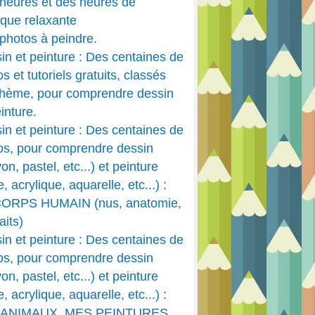
heures et des heures de
PEINTURE ACRYLIQUE
que relaxante
HUILE
photos à peindre.
in et peinture : Des centaines de
s et tutoriels gratuits, classés
thème, pour comprendre dessin
inture.
in et peinture : Des centaines de
os, pour comprendre dessin
PEINTURE ACRYLIQUE
on, pastel, etc...) et peinture
e, acrylique, aquarelle, etc...) :
CORPS HUMAIN (nus, anatomie,
aits)
in et peinture : Des centaines de
os, pour comprendre dessin
on, pastel, etc...) et peinture
e, acrylique, aquarelle, etc...) :
PEINTURE ACRYLIQUE
 ANIMAUX, MES PEINTURES