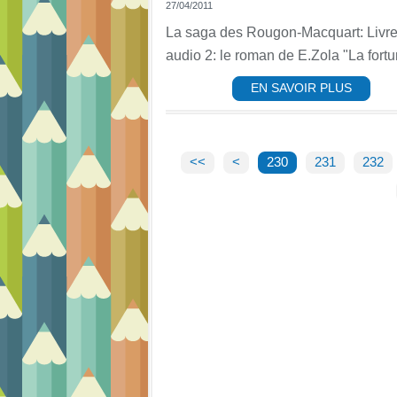
27/04/2011
La saga des Rougon-Macquart: Livr
audio 2: le roman de E.Zola "La fortu
EN SAVOIR PLUS
200
210
220
<<
<
230
231
232