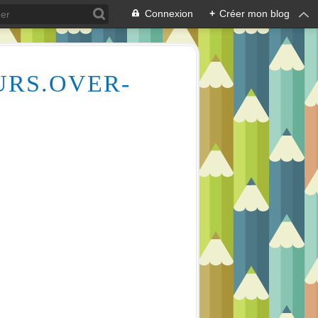
Connexion
+
Créer mon blog
URS.OVER-
Des milliers de vidéos pour vous aider à comprendre le dessin et la peinture (aquarelle, huile, acrylique), mais aussi l'écologie des cours d'eau, la lecture en écoutant de la musique relaxante
OLOGIE DES COURS D'EAU