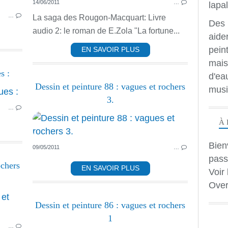
14/06/2011
…
HUILE
…
La saga des Rougon-Macquart: Livre
Des 
audio 2: le roman de E.Zola "La fortune...
aide
peint
EN SAVOIR PLUS
mais
s :
d'ea
Dessin et peinture 88 : vagues et rochers
musi
PEINTURE ACRYLIQUE
3.
…
HUILE
À 
Bien
09/05/2011
…
pass
ochers
EN SAVOIR PLUS
Voir 
Over
PEINTURE ACRYLIQUE
Dessin et peinture 86 : vagues et rochers
HUILE
1
…