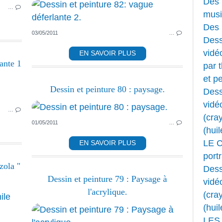
Des 
…
musi
Des 
03/05/2011
…
Dess
vidéo
EN SAVOIR PLUS
ante 1
par 
et pe
PEINTURE ACRYLIQUE
Dessin et peinture 80 : paysage.
Dess
HUILE
vidé
…
(cray
01/05/2011
…
(huil
LE 
EN SAVOIR PLUS
portr
zola "
Dess
Dessin et peinture 79 : Paysage à
vidé
l'acrylique.
(cray
LIVRES
(huil
LES